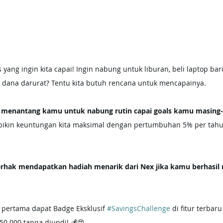
yang ingin kita capai! Ingin nabung untuk liburan, beli laptop baru
dana darurat? Tentu kita butuh rencana untuk mencapainya.
Nex menantang kamu untuk nabung rutin capai goals kamu masing
bikin keuntungan kita maksimal dengan pertumbuhan 5% per tahu
berhak mendapatkan hadiah menarik dari Nex jika kamu berhasil
 pertama dapat Badge Eksklusif 
#SavingsChallenge
 di fitur terbar
0.000 tanpa diundi! 💰😍