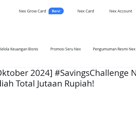
Nex Grow Card
Nex Card
Nex Account
Kelola Keuangan Bisnis
Promosi Seru Nex
Pengumuman Resmi Nex
-Oktober 2024] #SavingsChallenge
asi Nex
Self Development
iah Total Jutaan Rupiah!