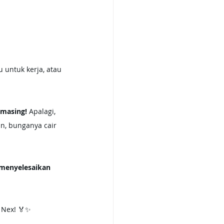
 untuk kerja, atau 
-masing!
 Apalagi, 
n, bunganya cair 
 menyelesaikan 
u Nex! 🏅✨