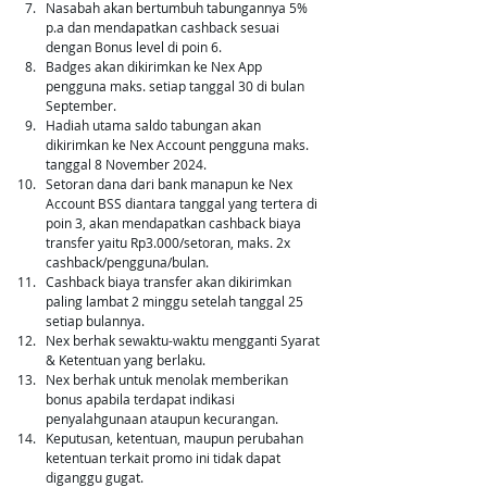
Nasabah akan bertumbuh tabungannya 5% 
p.a dan mendapatkan cashback sesuai 
dengan Bonus level di poin 6.
Badges akan dikirimkan ke Nex App 
pengguna maks. setiap tanggal 30 di bulan 
September.
Hadiah utama saldo tabungan akan 
dikirimkan ke Nex Account pengguna maks. 
tanggal 8 November 2024.
Setoran dana dari bank manapun ke Nex 
Account BSS diantara tanggal yang tertera di 
poin 3, akan mendapatkan cashback biaya 
transfer yaitu Rp3.000/setoran, maks. 2x 
cashback/pengguna/bulan.
Cashback biaya transfer akan dikirimkan 
paling lambat 2 minggu setelah tanggal 25 
setiap bulannya.
Nex berhak sewaktu-waktu mengganti Syarat 
& Ketentuan yang berlaku.
Nex berhak untuk menolak memberikan 
bonus apabila terdapat indikasi 
penyalahgunaan ataupun kecurangan.
Keputusan, ketentuan, maupun perubahan 
ketentuan terkait promo ini tidak dapat 
diganggu gugat.