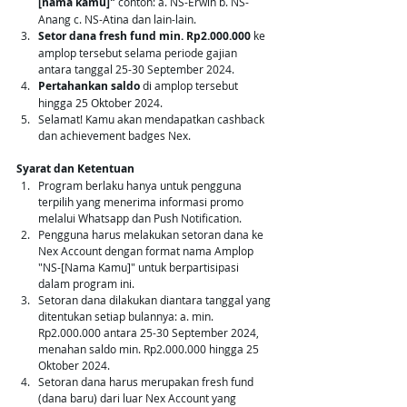
[nama kamu]"
 contoh: a. NS-Erwin b. NS-
Anang c. NS-Atina dan lain-lain.
Setor dana fresh fund min. Rp2.000.000 
ke 
amplop tersebut selama periode gajian 
antara tanggal 25-30 September 2024.
Pertahankan saldo 
di amplop tersebut 
hingga 25 Oktober 2024.
Selamat! Kamu akan mendapatkan cashback 
dan achievement badges Nex.
Syarat dan Ketentuan
Program berlaku hanya untuk pengguna 
terpilih yang menerima informasi promo 
melalui Whatsapp dan Push Notification.
Pengguna harus melakukan setoran dana ke 
Nex Account dengan format nama Amplop 
"NS-[Nama Kamu]" untuk berpartisipasi 
dalam program ini.
Setoran dana dilakukan diantara tanggal yang 
ditentukan setiap bulannya: a. min. 
Rp2.000.000 antara 25-30 September 2024, 
menahan saldo min. Rp2.000.000 hingga 25 
Oktober 2024.
Setoran dana harus merupakan fresh fund 
(dana baru) dari luar Nex Account yang 