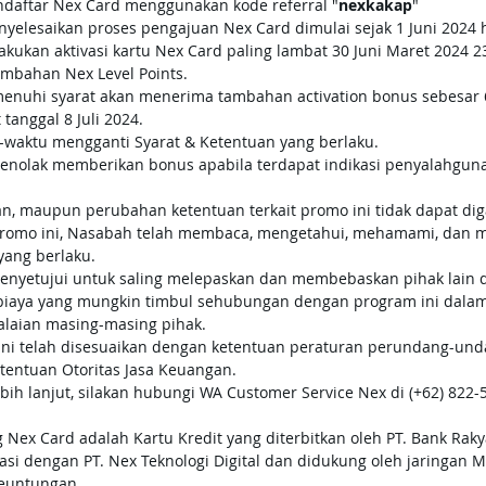
daftar Nex Card menggunakan kode referral "
nexkakap
"
elesaikan proses pengajuan Nex Card dimulai sejak 1 Juni 2024 h
lakukan aktivasi kartu Nex Card paling lambat 30 Juni Maret 2024 2
mbahan Nex Level Points.
nuhi syarat akan menerima tambahan activation bonus sebesar 6
 tanggal 8 Juli 2024.
-waktu mengganti Syarat & Ketentuan yang berlaku.
enolak memberikan bonus apabila terdapat indikasi penyalahgun
n, maupun perubahan ketentuan terkait promo ini tidak dapat di
romo ini, Nasabah telah membaca, mengetahui, mehamami, dan m
yang berlaku.
nyetujui untuk saling melepaskan dan membebaskan pihak lain dar
 biaya yang mungkin timbul sehubungan dengan program ini dalam 
lalaian masing-masing pihak.
 ini telah disesuaikan dengan ketentuan peraturan perundang-un
tentuan Otoritas Jasa Keuangan.
bih lanjut, silakan hubungi WA Customer Service Nex di (+62) 
822-
 Nex Card adalah Kartu Kredit yang diterbitkan oleh PT. Bank Raky
rasi dengan PT. Nex Teknologi Digital dan didukung oleh jaringan 
euntungan.