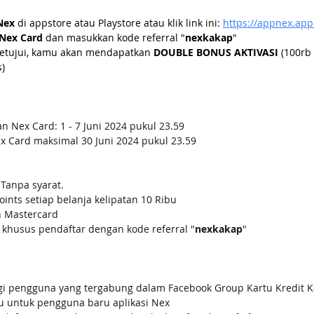
Nex
 di appstore atau Playstore atau klik link ini:
https://appnex.app
 Nex Card
 dan masukkan kode referral "
nexkakap
"
setujui, kamu akan mendapatkan 
DOUBLE BONUS AKTIVASI 
(100rb
) 
 Nex Card: 1 - 7 Juni 2024 pukul 23.59 
ex Card maksimal 30 Juni 2024 pukul 23.59
Tanpa syarat. 
oints setiap belanja kelipatan 10 Ribu 
n Mastercard
i khusus pendaftar dengan kode referral "
nexkakap
"
gi pengguna yang tergabung dalam Facebook Group Kartu Kredit 
u untuk pengguna baru aplikasi Nex