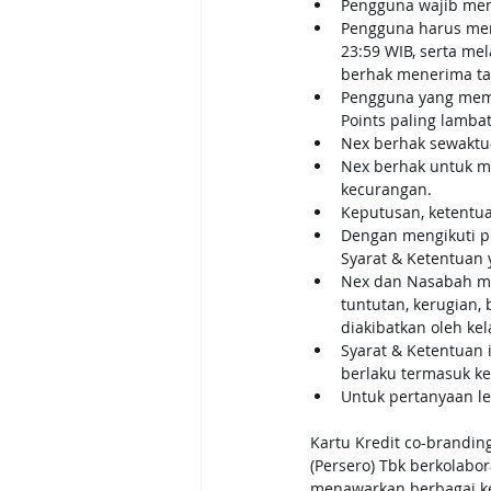
Pengguna wajib men
Pengguna harus meny
23:59 WIB, serta me
berhak menerima ta
Pengguna yang meme
Points paling lambat
Nex berhak sewaktu
Nex berhak untuk m
kecurangan.
Keputusan, ketentua
Dengan mengikuti p
Syarat & Ketentuan 
Nex dan Nasabah me
tuntutan, kerugian,
diakibatkan oleh ke
Syarat & Ketentuan
berlaku termasuk ke
Untuk pertanyaan le
Kartu Kredit co-branding
(Persero) Tbk berkolabo
menawarkan berbagai k