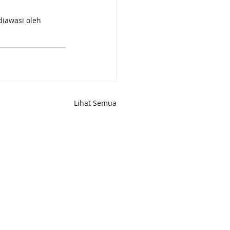
iawasi oleh 
Lihat Semua