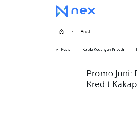
/
Post
All Posts
Kelola Keuangan Pribadi
Promo Juni: 
Cara Pakai Kartu Kredit
Rekomend
Kredit Kakap