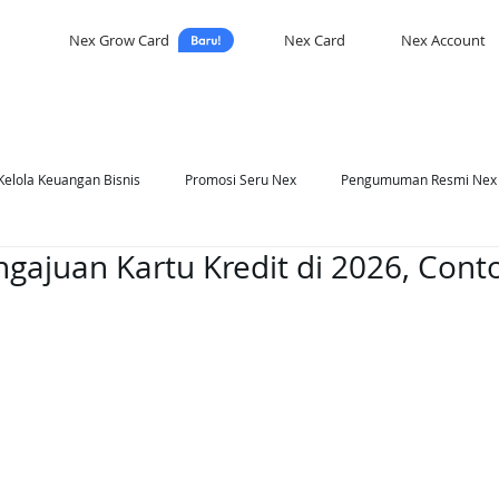
Nex Grow Card
Nex Card
Nex Account
Kelola Keuangan Bisnis
Promosi Seru Nex
Pengumuman Resmi Nex
gajuan Kartu Kredit di 2026, Cont
asi Nex
Self Development