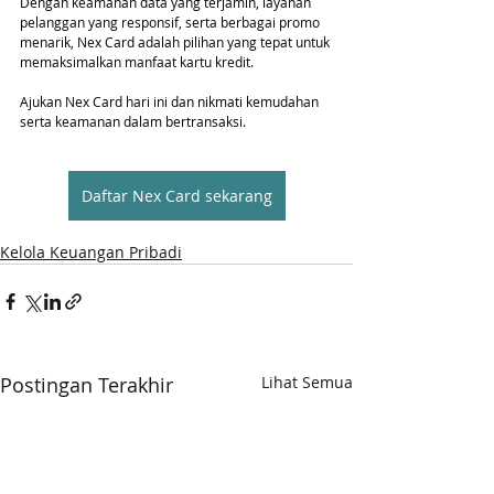
Dengan keamanan data yang terjamin, layanan 
pelanggan yang responsif, serta berbagai promo 
menarik, Nex Card adalah pilihan yang tepat untuk 
memaksimalkan manfaat kartu kredit.
Ajukan Nex Card hari ini dan nikmati kemudahan 
serta keamanan dalam bertransaksi. 
Daftar Nex Card sekarang
Kelola Keuangan Pribadi
Postingan Terakhir
Lihat Semua