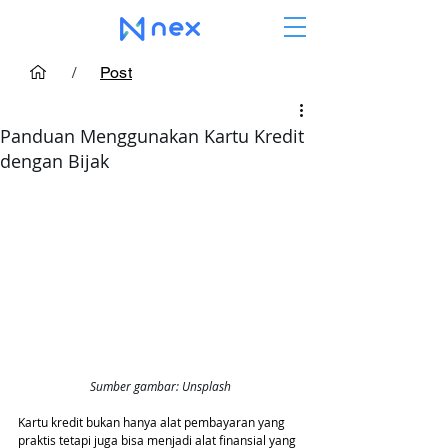
/
Post
Panduan Menggunakan Kartu Kredit
dengan Bijak
Sumber gambar: Unsplash
Kartu kredit bukan hanya alat pembayaran yang 
praktis tetapi juga bisa menjadi alat finansial yang 