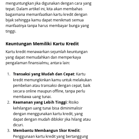
menguntungkan jika digunakan dengan cara yang 
tepat. Dalam artikel ini, kita akan membahas 
bagaimana memanfaatkan kartu kredit dengan 
bijak sehingga kamu dapat menikmati semua 
manfaatnya tanpa harus membayar bunga yang 
tinggi.
Keuntungan Memiliki Kartu Kredit
Kartu kredit menawarkan sejumlah keuntungan 
yang dapat memudahkan dan memperkaya 
pengalaman finansialmu, antara lain:
Transaksi yang Mudah dan Cepat:
 Kartu 
kredit memungkinkan kamu untuk melakukan 
pembelian atau transaksi dengan cepat, baik 
secara online maupun offline, tanpa perlu 
membawa uang tunai.
Keamanan yang Lebih Tinggi:
 Risiko 
kehilangan uang tunai bisa diminimalisir 
dengan menggunakan kartu kredit, yang 
dapat dengan mudah diblokir jika hilang atau 
dicuri.
Membantu Membangun Skor Kredit: 
Penggunaan kartu kredit yang bertanggung 