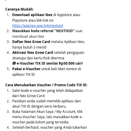
Caranya Mudah:
Download aplikasi Nex
 di Appstore atau 
Playstore atau klik link ini: 
https://appnex.app.link/nextixid
Masukkan kode referral "NEXTIXID" 
saat 
membuat akun Nex
Daftar Nex Grow Card 
melalui Aplikasi Nex, 
hanya butuh 3 menit!
Aktivasi Nex Grow Card
 setelah pengajuan 
disetujui dan kartu fisik diterima
🎁 e-Voucher TIX ID senilai Rp50.000 cair! 
Pakai e-Voucher
 untuk beli tiket nonton di 
aplikasi TIX ID 
Cara Menukarkan Voucher / Promo Code TIX ID:
Salin kode e-voucher yang telah didapatkan 
dari Nex Grow Card.
Pastikan anda sudah memiliki aplikasi dan 
akun TIX ID dengan versi terbaru.
Buka halaman Akun Saya / My Account, klik 
menu Voucher Saya, lalu masukkan kode e-
voucher pada kolom yang tersedia.
Setelah berhasil, voucher yang Anda tukarkan 