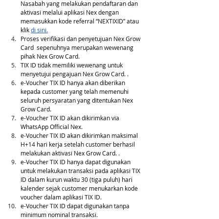
Nasabah yang melakukan pendaftaran dan 
aktivasi melalui aplikasi Nex dengan 
memasukkan kode referral “NEXTIXID” atau 
klik 
di sini.
Proses verifikasi dan penyetujuan Nex Grow 
Card  sepenuhnya merupakan wewenang 
pihak Nex Grow Card. 
TIX ID tidak memiliki wewenang untuk 
menyetujui pengajuan Nex Grow Card. .
e-Voucher TIX ID hanya akan diberikan 
kepada customer yang telah memenuhi 
seluruh persyaratan yang ditentukan Nex 
Grow Card.
e-Voucher TIX ID akan dikirimkan via 
WhatsApp Official Nex. 
e-Voucher TIX ID akan dikirimkan maksimal 
H+14 hari kerja setelah customer berhasil 
melakukan aktivasi Nex Grow Card. .
e-Voucher TIX ID hanya dapat digunakan 
untuk melakukan transaksi pada aplikasi TIX 
ID dalam kurun waktu 30 (tiga puluh) hari 
kalender sejak customer menukarkan kode 
voucher dalam aplikasi TIX ID.
e-Voucher TIX ID dapat digunakan tanpa 
minimum nominal transaksi.