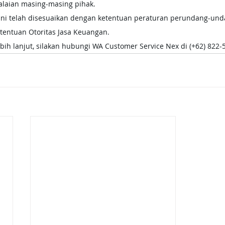
lalaian masing-masing pihak.
 ini telah disesuaikan dengan ketentuan peraturan perundang-un
tentuan Otoritas Jasa Keuangan.
bih lanjut, silakan hubungi WA Customer Service Nex di (+62) 822-