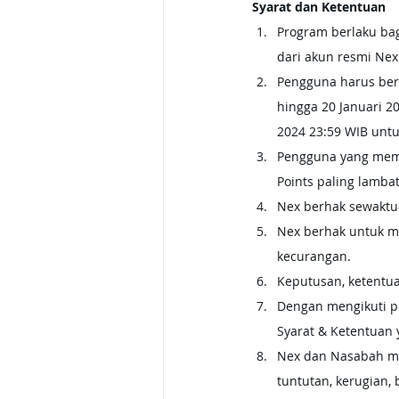
Syarat dan Ketentuan
Program berlaku ba
dari akun resmi Nex
Pengguna harus berh
hingga 20 Januari 20
2024 23:59 WIB unt
Pengguna yang meme
Points paling lamba
Nex berhak sewaktu
Nex berhak untuk m
kecurangan.
Keputusan, ketentua
Dengan mengikuti p
Syarat & Ketentuan 
Nex dan Nasabah me
tuntutan, kerugian,