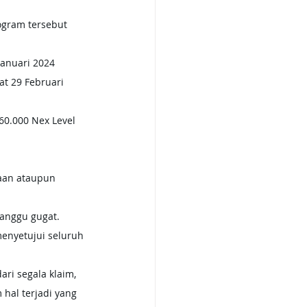
gram tersebut 
anuari 2024 
at 29 Februari 
0.000 Nex Level 
aan ataupun 
ganggu gugat.
enyetujui seluruh 
i segala klaim, 
hal terjadi yang 