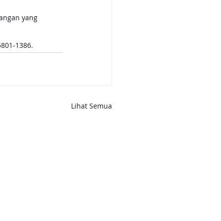
dangan yang 
5801-1386.
Lihat Semua