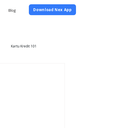
Daftar Sekarang
Download Nex App
Blog
Kartu Kredit 101