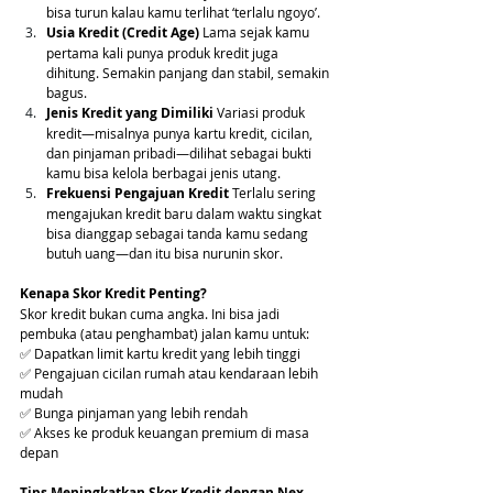
bisa turun kalau kamu terlihat ‘terlalu ngoyo’.
Usia Kredit (Credit Age)
 Lama sejak kamu 
pertama kali punya produk kredit juga 
dihitung. Semakin panjang dan stabil, semakin 
bagus.
Jenis Kredit yang Dimiliki
 Variasi produk 
kredit—misalnya punya kartu kredit, cicilan, 
dan pinjaman pribadi—dilihat sebagai bukti 
kamu bisa kelola berbagai jenis utang.
Frekuensi Pengajuan Kredit
 Terlalu sering 
mengajukan kredit baru dalam waktu singkat 
bisa dianggap sebagai tanda kamu sedang 
butuh uang—dan itu bisa nurunin skor.
Kenapa Skor Kredit Penting?
Skor kredit bukan cuma angka. Ini bisa jadi 
pembuka (atau penghambat) jalan kamu untuk:
✅ Dapatkan limit kartu kredit yang lebih tinggi 
✅ Pengajuan cicilan rumah atau kendaraan lebih 
mudah 
✅ Bunga pinjaman yang lebih rendah 
✅ Akses ke produk keuangan premium di masa 
depan
Tips Meningkatkan Skor Kredit dengan Nex 