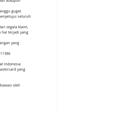
aan ataupun 
ganggu gugat.
enyetujui seluruh 
i segala klaim, 
hal terjadi yang 
dangan yang 
011386
at Indonesia 
Mastercard yang 
iawasi oleh 