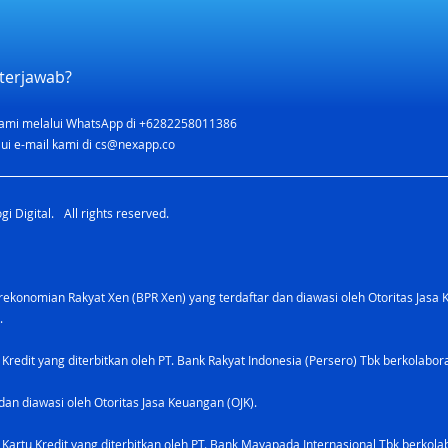
terjawab?
ami melalui WhatsApp di +6282258011386
Welcome Bonus Rp300.000
ui e-mail kami di
cs@nexapp.co
Nex Grow Card x Setup.ID
i Digital. All rights reserved.
konomian Rakyat Xen (BPR Xen) yang terdaftar dan diawasi oleh Otoritas Jasa 
.
 Kredit yang diterbitkan oleh PT. Bank Rakyat Indonesia (Persero) Tbk berkolabo
dan diawasi oleh Otoritas Jasa Keuangan (OJK).
Kartu Kredit yang diterbitkan oleh PT. Bank Mayapada Internasional Tbk berkolab