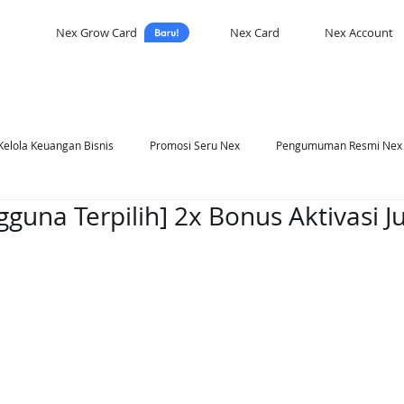
Nex Grow Card
Nex Card
Nex Account
Kelola Keuangan Bisnis
Promosi Seru Nex
Pengumuman Resmi Nex
guna Terpilih] 2x Bonus Aktivasi Ju
asi Nex
Self Development