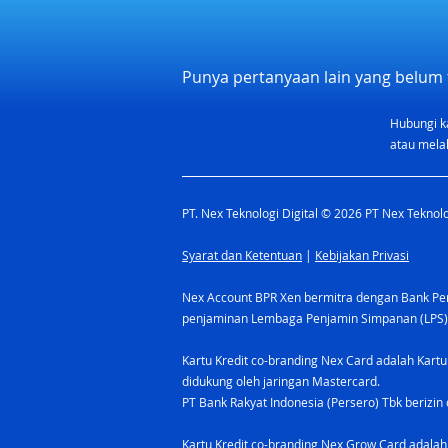
Punya pertanyaan lain yang belum 
Hubungi k
Promo Launching Nex Grow
atau melal
Card: Welcome Bonus
Rp300.000 di bulan Mei
PT. Nex Teknologi Digital © 2026 PT Nex Teknolog
2025!
Syarat dan Ketentuan
|
Kebijakan Privasi
Nex Account BPR Xen bermitra dengan Bank Pere
penjaminan Lembaga Penjamin Simpanan (LPS)
Kartu Kredit co-branding Nex Card adalah Kartu
didukung oleh jaringan Mastercard.
PT Bank Rakyat Indonesia (Persero) Tbk berizin 
Kartu Kredit co-branding Nex Grow Card adalah 