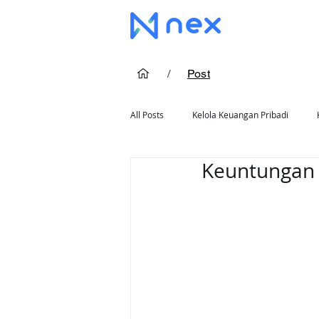
/
Post
All Posts
Kelola Keuangan Pribadi
Keuntungan 
Cara Pakai Kartu Kredit
Rekomend