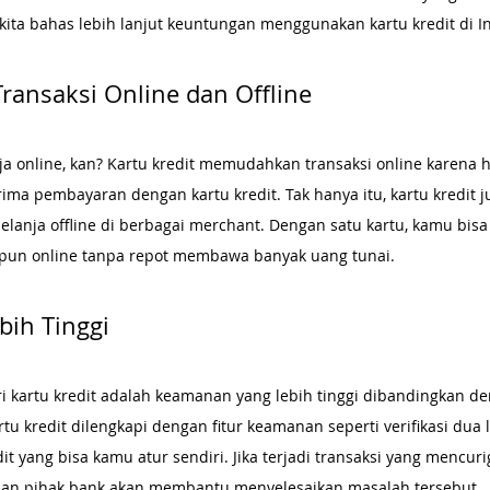
 kita bahas lebih lanjut keuntungan menggunakan kartu kredit di I
ansaksi Online dan Offline
ja online, kan? Kartu kredit memudahkan transaksi online karena
ma pembayaran dengan kartu kredit. Tak hanya itu, kartu kredit j
lanja offline di berbagai merchant. Dengan satu kartu, kamu bisa
aupun online tanpa repot membawa banyak uang tunai.
bih Tinggi
ri kartu kredit adalah keamanan yang lebih tinggi dibandingkan d
u kredit dilengkapi dengan fitur keamanan seperti verifikasi dua la
dit yang bisa kamu atur sendiri. Jika terjadi transaksi yang mencur
an pihak bank akan membantu menyelesaikan masalah tersebut.