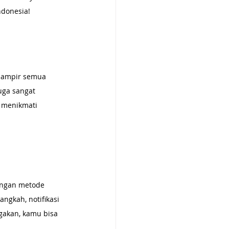
ndonesia!
 hampir semua 
uga sangat 
 menikmati 
engan metode 
ngkah, notifikasi 
igakan, kamu bisa 