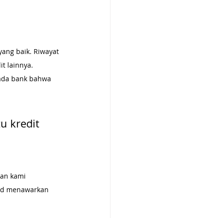
ang baik. Riwayat 
t lainnya. 
ada bank bahwa 
u kredit 
an kami 
Card menawarkan 