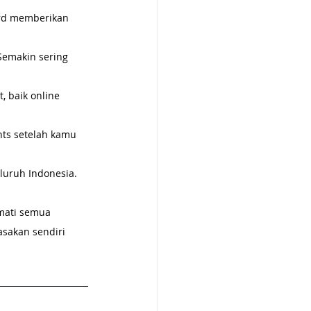
ard memberikan 
 Semakin sering 
, baik online 
nts setelah kamu 
eluruh Indonesia.
mati semua 
asakan sendiri 