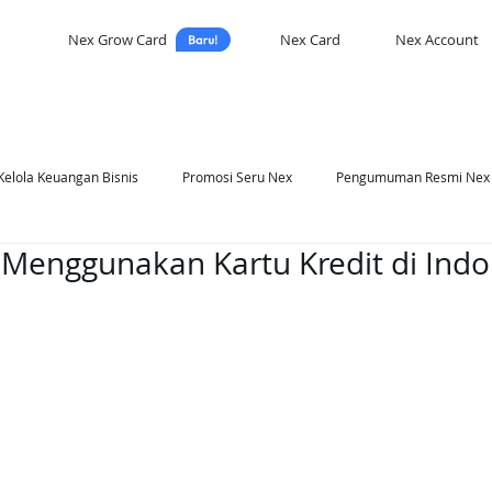
Nex Grow Card
Nex Card
Nex Account
Kelola Keuangan Bisnis
Promosi Seru Nex
Pengumuman Resmi Nex
Menggunakan Kartu Kredit di Indo
asi Nex
Self Development