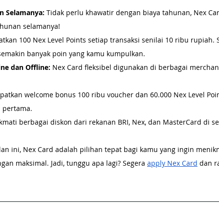
an Selamanya:
 Tidak perlu khawatir dengan biaya tahunan, Nex C
tahunan selamanya!
atkan 100 Nex Level Points setiap transaksi senilai 10 ribu rupiah.
 semakin banyak poin yang kamu kumpulkan.
ne dan Offline:
 Nex Card fleksibel digunakan di berbagai merchant
apatkan welcome bonus 100 ribu voucher dan 60.000 Nex Level Poi
i pertama.
kmati berbagai diskon dari rekanan BRI, Nex, dan MasterCard di s
n ini, Nex Card adalah pilihan tepat bagi kamu yang ingin menik
gan maksimal. Jadi, tunggu apa lagi? Segera 
apply Nex Card
 dan r