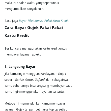
maka ini adalah waktu yang tepat untuk 
mengumpulkan banyak poin.
Baca juga 
Bayar Tiket Konser Pakai Kartu Kredit
Cara Bayar Gojek Pakai Pakai 
Kartu Kredit
Berikut cara menggunakan kartu kredit untuk 
membayar layanan gojek :
1. Langsung Bayar 
Jika kamu ingin menggunakan layanan Gojek 
seperti 
Goride
, 
Gocar
, 
Gofood
, dan sebagainya, 
kamu sebenarnya bisa langsung membayar saat 
kamu ingin menggunakan layanan tertentu. 
Metode ini memungkinkan kamu membayar 
layanan Gojek tanpa ribet harus top up setiap 