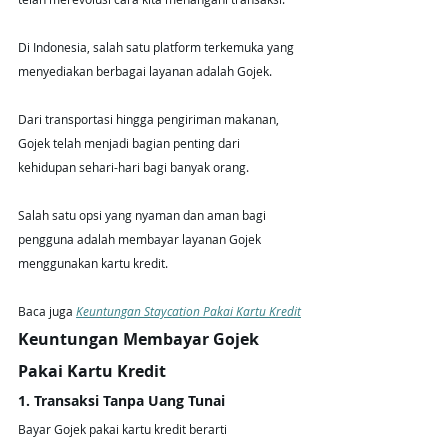
Di Indonesia, salah satu platform terkemuka yang 
menyediakan berbagai layanan adalah Gojek. 
Dari transportasi hingga pengiriman makanan, 
Gojek telah menjadi bagian penting dari 
kehidupan sehari-hari bagi banyak orang. 
Salah satu opsi yang nyaman dan aman bagi 
pengguna adalah membayar layanan Gojek 
menggunakan kartu kredit.
Baca juga 
Keuntungan Staycation Pakai Kartu Kredit
Keuntungan Membayar Gojek 
Pakai Kartu Kredit
1. Transaksi Tanpa Uang Tunai
Bayar Gojek pakai kartu kredit berarti 