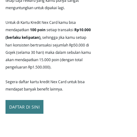
tetap saja reward yang kamu punya sangat 
menguntungkan untuk dipakai lagi.
Untuk di Kartu Kredit Nex Card kamu bisa 
mendapatkan 
100 poin
 setiap transaksi 
Rp10.000 
(berlaku kelipatan),
 sehingga jika kamu setiap 
hari konsisten bertransaksi sejumlah Rp50.000 di 
Gojek (selama 30 hari) maka dalam sebulan kamu 
akan mendapatkan 15.000 poin (dengan total 
pengeluaran Rp1.500.000).
Segera daftar kartu kredit Nex Card untuk bisa 
mendapat banyak benefit lainnya.
DAFTAR DI SINI