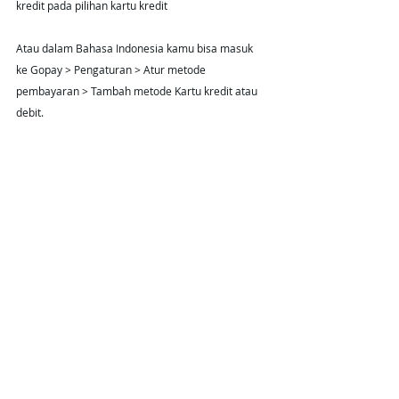
kredit pada pilihan kartu kredit
Atau dalam Bahasa Indonesia kamu bisa masuk 
ke Gopay > Pengaturan > Atur metode 
pembayaran > Tambah metode Kartu kredit atau 
debit.