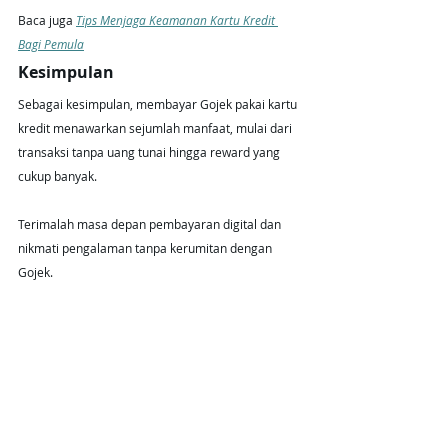
Baca juga 
Tips Menjaga Keamanan Kartu Kredit 
Bagi Pemula
Kesimpulan
Sebagai kesimpulan, membayar Gojek pakai kartu 
kredit menawarkan sejumlah manfaat, mulai dari 
transaksi tanpa uang tunai hingga reward yang 
cukup banyak. 
Terimalah masa depan pembayaran digital dan 
nikmati pengalaman tanpa kerumitan dengan 
Gojek. 
Ucapkan selamat tinggal pada keterbatasan uang 
tunai dan sambut era baru kenyamanan.
Baca juga 
Keuntungan Belanja Online Pakai Kartu 
Kredit
Pertanyaan yang Sering Diajukan 