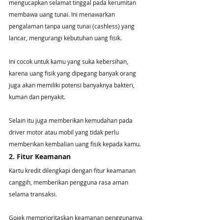
mengucapkan selamat tinggal pada kerumitan 
membawa uang tunai. Ini menawarkan 
pengalaman tanpa uang tunai (cashless) yang 
lancar, mengurangi kebutuhan uang fisik.
Ini cocok untuk kamu yang suka kebersihan, 
karena uang fisik yang dipegang banyak orang 
juga akan memiliki potensi banyaknya bakteri, 
kuman dan penyakit.
Selain itu juga memberikan kemudahan pada 
driver motor atau mobil yang tidak perlu 
memberikan kembalian uang fisik kepada kamu. 
2. Fitur Keamanan
Kartu kredit dilengkapi dengan fitur keamanan 
canggih, memberikan pengguna rasa aman 
selama transaksi. 
Gojek memprioritaskan keamanan penggunanya, 