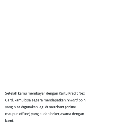
Setelah kamu membayar dengan Kartu Kredit Nex 
Card, kamu bisa segera mendapatkan 
reward
 poin 
yang bisa digunakan lagi di merchant (online 
maupun offline) yang sudah bekerjasama dengan 
kami.