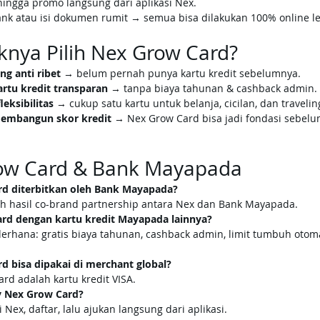
n, hingga promo langsung dari aplikasi Nex.
ank atau isi dokumen rumit → semua bisa dilakukan 100% online le
knya Pilih Nex Grow Card?
g anti ribet
 → belum pernah punya kartu kredit sebelumnya.
rtu kredit transparan
 → tanpa biaya tahunan & cashback admin.
eksibilitas
 → cukup satu kartu untuk belanja, cicilan, dan travelin
membangun skor kredit
 → Nex Grow Card bisa jadi fondasi sebelu
ow Card & Bank Mayapada
rd diterbitkan oleh Bank Mayapada?
ah hasil co-brand partnership antara Nex dan Bank Mayapada.
rd dengan kartu kredit Mayapada lainnya?
erhana: gratis biaya tahunan, cashback admin, limit tumbuh otomat
d bisa dipakai di merchant global?
rd adalah kartu kredit VISA.
y Nex Grow Card?
Nex, daftar, lalu ajukan langsung dari aplikasi.