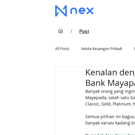
/
Post
All Posts
Kelola Keuangan Pribadi
Kenalan den
Cara Pakai Kartu Kredit
Rekomend
Bank Mayapa
Banyak orang yang ingin 
Mayapada, salah satu ba
Classic, Gold, Platinum,
Semua pilihan ini bagus
banyak variasi kadang bi