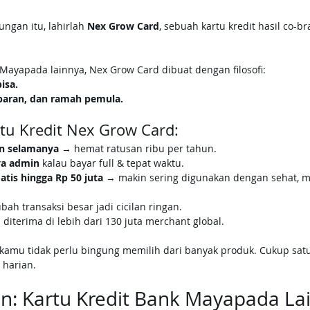
gan itu, lahirlah 
Nex Grow Card
, sebuah kartu kredit hasil co-b
ayapada lainnya, Nex Grow Card dibuat dengan filosofi:
isa.
sparan, dan ramah pemula.
tu Kredit Nex Grow Card:
an selamanya
 → hemat ratusan ribu per tahun.
ya admin
 kalau bayar full & tepat waktu.
tis hingga Rp 50 juta
 → makin sering digunakan dengan sehat, m
bah transaksi besar jadi cicilan ringan.
 diterima di lebih dari 130 juta merchant global.
amu tidak perlu bingung memilih dari banyak produk. Cukup satu
harian.
n: Kartu Kredit Bank Mayapada Lai