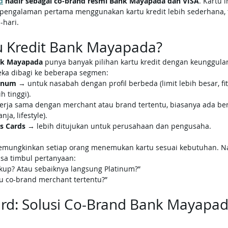
d
 hadir sebagai co-brand resmi Bank Mayapada dan VISA
. Kartu 
engalaman pertama menggunakan kartu kredit lebih sederhana, 
-hari.
tu Kredit Bank Mayapada?
k Mayapada
 punya banyak pilihan kartu kredit dengan keunggul
ka dibagi ke beberapa segmen:
tinum
 → untuk nasabah dengan profil berbeda (limit lebih besar, fit
h tinggi).
erja sama dengan merchant atau brand tertentu, biasanya ada bene
nja, lifestyle).
s Cards
 → lebih ditujukan untuk perusahaan dan pengusaha.
emungkinkan setiap orang menemukan kartu sesuai kebutuhan. Namu
isa timbul pertanyaan: 
ukup? Atau sebaiknya langsung Platinum?”
u co-brand merchant tertentu?”
rd: Solusi Co-Brand Bank Mayapad
l