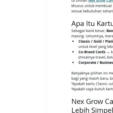
Di sinilah 
Nex Grow Car
khusus untuk membuat p
sesuai kebutuhan sehari
Apa Itu Kar
Sebagai bank besar, 
Ban
masing. Umumnya, mere
Classic / Gold / Pla
untuk level yang lebi
Co-Brand Cards
 → k
(misalnya travel, bela
Corporate / Busines
Banyaknya pilihan ini m
bagi yang masih baru, b
“Apakah kartu Classic c
“Apakah saya butuh kart
Nex Grow Ca
Lebih Simpe