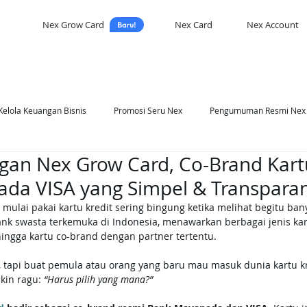
Nex Grow Card
Nex Card
Nex Account
Kelola Keuangan Bisnis
Promosi Seru Nex
Pengumuman Resmi Nex
gan Nex Grow Card, Co-Brand Kartu
asi Nex
Self Development
da VISA yang Simpel & Transpara
mulai pakai kartu kredit sering bingung ketika melihat begitu bany
nk swasta terkemuka di Indonesia, menawarkan berbagai jenis kartu
 hingga kartu co-brand dengan partner tertentu.
, tapi buat pemula atau orang yang baru mau masuk dunia kartu kre
kin ragu: 
“Harus pilih yang mana?”