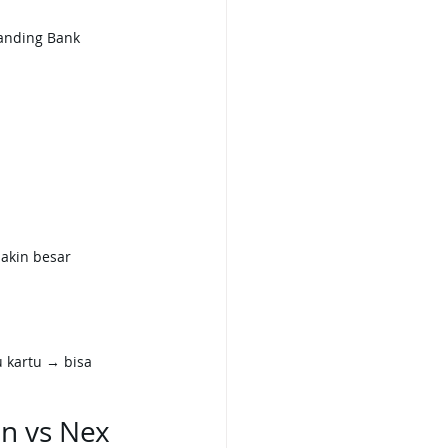
randing Bank 
akin besar 
 kartu → bisa 
n vs Nex 