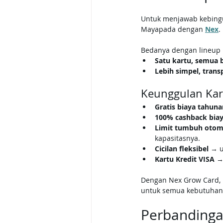
Untuk menjawab kebingun
Mayapada dengan 
Nex
.
Bedanya dengan lineup M
Satu kartu, semua b
Lebih simpel, tran
Keunggulan Kar
Gratis biaya tahun
100% cashback bia
Limit tumbuh otoma
kapasitasnya.
Cicilan fleksibel
 → u
Kartu Kredit VISA
 →
Dengan Nex Grow Card, k
untuk semua kebutuhan 
Perbandinga