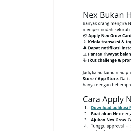
Nex Bukan Ha
Banyak orang mengira Ne
mempermudah seluruh p
💳 
Apply Nex Grow Card 
📱 
Kelola transaksi & ta
🔔 
Dapat notifikasi inst
📊 
Pantau riwayat belanj
🎯 
Ikut challenge & pro
Jadi, kalau kamu mau p
Store / App Store
. Dari
hanya dengan beberapa 
Cara Apply N
Download aplikasi 
Buat akun Nex
 deng
Ajukan Nex Grow C
Tunggu approval → s