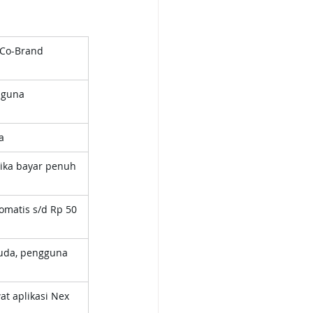
Co-Brand 
aguna
a
ika bayar penuh
omatis s/d Rp 50 
uda, pengguna 
at aplikasi Nex