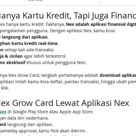
nya Kartu Kredit, Tapi Juga Financ
x hanya kartu kredit. Faktanya, 
Nex adalah aplikasi finansial digit
engalaman pengguna. Dengan aplikasi Nex, kamu bisa:
langsung dari aplikasi.
gihan kartu kredit real-time.
an
 setiap kali ada transaksi.
a & cicilan
 agar lebih terkontrol.
mo eksklusif
 khusus untuk pengguna Nex.
unya Nex Grow Card, langkah pertamanya adalah 
download aplikasi
 aplikasi inilah kamu bisa daftar, pantau transaksi, hingga ubah pem
klik.
ex Grow Card Lewat Aplikasi Nex
Nex
 di Google Play Store atau Apple App Store.
an data diri sederhana.
ard
 langsung dari aplikasi.
ameday approval, kartu fisik akan dikirim.