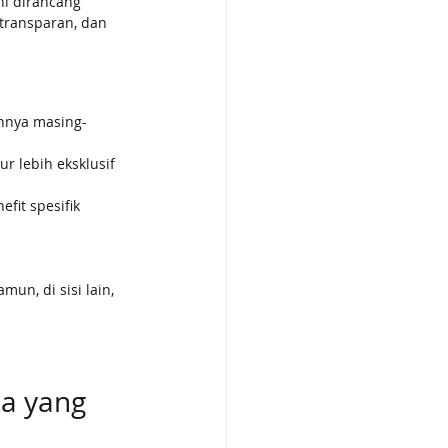
ini dirancang 
transparan, dan 
annya masing-
ur lebih eksklusif 
fit spesifik 
n, di sisi lain, 
a yang 