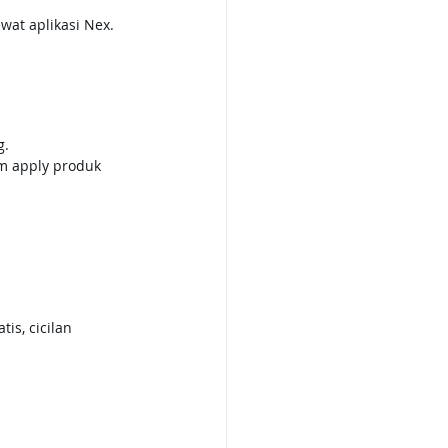
wat aplikasi Nex.
g.
m apply produk 
is, cicilan 