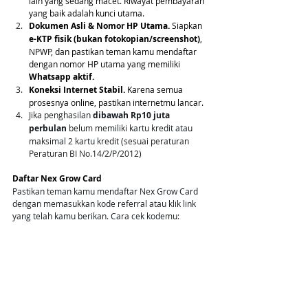
lain yang sedang macet. Riwayat pembayaran 
yang baik adalah kunci utama.
Dokumen Asli & Nomor HP Utama.
 Siapkan 
e-KTP fisik (bukan fotokopian/screenshot)
, 
NPWP, dan pastikan teman kamu mendaftar 
dengan nomor HP utama yang memiliki 
Whatsapp aktif.
Koneksi Internet Stabil.
 Karena semua 
prosesnya online, pastikan internetmu lancar.
Jika penghasilan 
dibawah Rp10 juta 
perbulan
 belum memiliki kartu kredit atau 
maksimal 2 kartu kredit (sesuai peraturan 
Peraturan BI No.14/2/P/2012)
Daftar Nex Grow Card
Pastikan teman kamu mendaftar Nex Grow Card 
dengan memasukkan kode referral atau klik link 
yang telah kamu berikan. Cara cek kodemu: