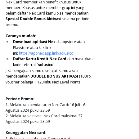
Nex Card memberikan benefit khusus untuk 
member. Khusus untuk member grup ini yang 
belum daftar Nex Card kamu bisa mendapatkan 
Spesial Double Bonus Aktivasi 
selama periode 
promo.
Caranya mudah:
Download aplikasi Nex
 di appstore atau 
Playstore atau klik link 
ini:
https://appnex.app.link/solusicc
Daftar Kartu Kredit Nex Card
 dan masukkan 
kode referral "
solusicc
"
Jika pengajuan kamu disetujui, kamu akan 
mendapatkan 
DOUBLE BONUS AKTIVASI 
(100rb 
voucher belanja + 120Ribu Nex Level Points) 
Periode Promo: 
1. Melakukan pendaftaran Nex Card: 16 Juli - 6 
Agustus 2024 pukul 23.59 
2. Melakukan aktivasi Nex Card maksimal 27 
Agustus 2024 pukul 23.59
Keunggulan Nex card: 
1. Bebas biaya tahunan. Tanpa syarat. 