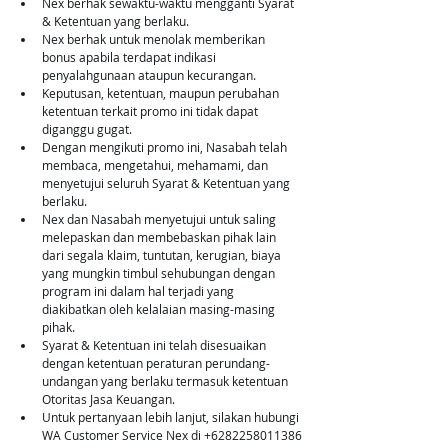
Nex berhak sewaktu-waktu mengganti Syarat 
& Ketentuan yang berlaku.
Nex berhak untuk menolak memberikan 
bonus apabila terdapat indikasi 
penyalahgunaan ataupun kecurangan.
Keputusan, ketentuan, maupun perubahan 
ketentuan terkait promo ini tidak dapat 
diganggu gugat.
Dengan mengikuti promo ini, Nasabah telah 
membaca, mengetahui, mehamami, dan 
menyetujui seluruh Syarat & Ketentuan yang 
berlaku.
Nex dan Nasabah menyetujui untuk saling 
melepaskan dan membebaskan pihak lain 
dari segala klaim, tuntutan, kerugian, biaya 
yang mungkin timbul sehubungan dengan 
program ini dalam hal terjadi yang 
diakibatkan oleh kelalaian masing-masing 
pihak.
Syarat & Ketentuan ini telah disesuaikan 
dengan ketentuan peraturan perundang-
undangan yang berlaku termasuk ketentuan 
Otoritas Jasa Keuangan.
Untuk pertanyaan lebih lanjut, silakan hubungi 
WA Customer Service Nex di 
+6282258011386