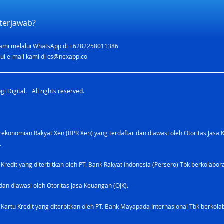
terjawab?
ami melalui WhatsApp di +6282258011386
Welcome Bonus Rp300.000
ui e-mail kami di
cs@nexapp.co
Nex Grow Card x Setup.ID
i Digital. All rights reserved.
konomian Rakyat Xen (BPR Xen) yang terdaftar dan diawasi oleh Otoritas Jasa 
.
 Kredit yang diterbitkan oleh PT. Bank Rakyat Indonesia (Persero) Tbk berkolabo
dan diawasi oleh Otoritas Jasa Keuangan (OJK).
Kartu Kredit yang diterbitkan oleh PT. Bank Mayapada Internasional Tbk berkolab