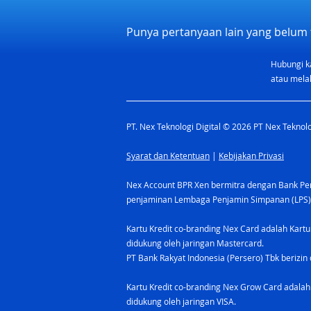
Punya pertanyaan lain yang belum 
Hubungi k
Promo Launching Nex Grow
atau melal
Card: Welcome Bonus
Rp300.000 di bulan Mei
PT. Nex Teknologi Digital © 2026 PT Nex Teknolog
2025!
Syarat dan Ketentuan
|
Kebijakan Privasi
Nex Account BPR Xen bermitra dengan Bank Pere
penjaminan Lembaga Penjamin Simpanan (LPS)
Kartu Kredit co-branding Nex Card adalah Kartu
didukung oleh jaringan Mastercard.
PT Bank Rakyat Indonesia (Persero) Tbk berizin 
Kartu Kredit co-branding Nex Grow Card adalah 
didukung oleh jaringan VISA.