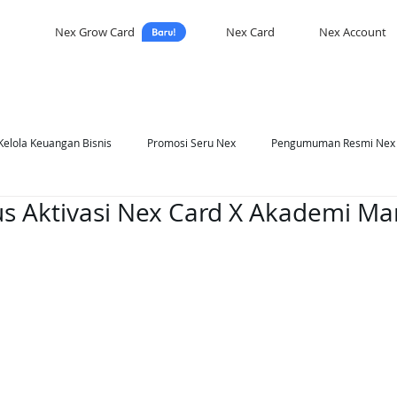
Nex Grow Card
Nex Card
Nex Account
Kelola Keuangan Bisnis
Promosi Seru Nex
Pengumuman Resmi Nex
s Aktivasi Nex Card X Akademi Ma
asi Nex
Self Development