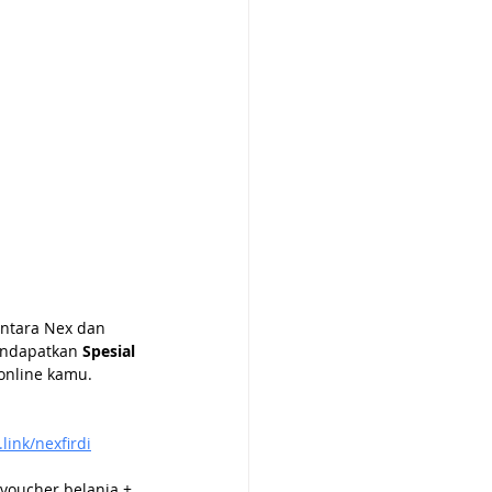
antara Nex dan 
ndapatkan 
Spesial 
online kamu.
link/nexfirdi
 voucher belanja + 