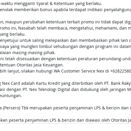
-waktu mengganti Syarat & Ketentuan yang berlaku.
enolak memberikan bonus apabila terdapat indikasi penyalahgun
n, maupun perubahan ketentuan terkait promo ini tidak dapat di
romo ini, Nasabah telah membaca, mengetahui, mehamami, dan m
yang berlaku.
nyetujui untuk saling melepaskan dan membebaskan pihak lain dar
 biaya yang mungkin timbul sehubungan dengan program ini dalam 
lalaian masing-masing pihak.
 ini telah disesuaikan dengan ketentuan peraturan perundang-un
tentuan Otoritas Jasa Keuangan.
bih lanjut, silakan hubungi WA Customer Service Nex di 
+6282258
 Nex Card adalah Kartu Kredit yang diterbitkan oleh PT. Bank Raky
rasi dengan PT. Nex Teknologi Digital dan didukung oleh jaringan 
euntungan.
a (Persero) Tbk merupakan peserta penjaminan LPS & berizin dan d
akan peserta penjaminan LPS & berizin dan diawasi oleh Otoritas 