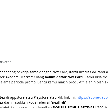
rketer,
er sedang bekerja sama dengan Nex Card, Kartu Kredit Co-Brand 
er Akademi Marketer yang 
belum daftar Nex Card. 
Kamu bisa me
selama periode promo. Bantu kamu makin produktif jalanin bisnis 
Nex
 di appstore atau Playstore atau klik link ini:
https://appnex.app.
ex
 dan masukkan kode referral "
nexfirdi
"
setujui, kamu akan mendapatkan 
DOUBLE BONUS AKTIVASI 
(100rb