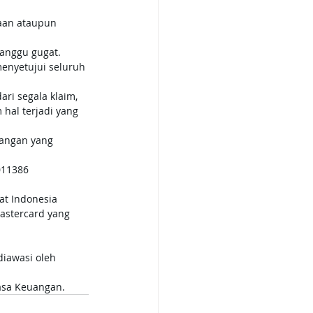
aan ataupun 
ganggu gugat.
enyetujui seluruh 
i segala klaim, 
hal terjadi yang 
dangan yang 
011386
at Indonesia 
Mastercard yang 
iawasi oleh 
Jasa Keuangan.