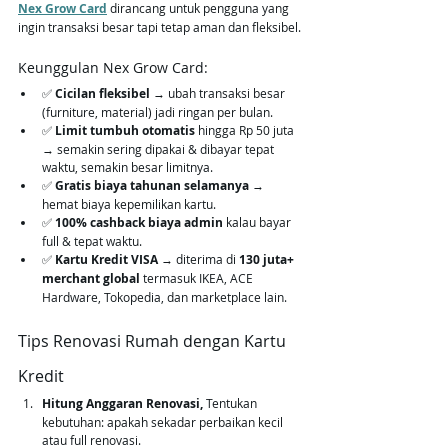
Nex Grow Card
 dirancang untuk pengguna yang 
ingin transaksi besar tapi tetap aman dan fleksibel.
Keunggulan Nex Grow Card:
✅ 
Cicilan fleksibel
 → ubah transaksi besar 
(furniture, material) jadi ringan per bulan.
✅ 
Limit tumbuh otomatis
 hingga Rp 50 juta 
→ semakin sering dipakai & dibayar tepat 
waktu, semakin besar limitnya.
✅ 
Gratis biaya tahunan selamanya
 → 
hemat biaya kepemilikan kartu.
✅ 
100% cashback biaya admin
 kalau bayar 
full & tepat waktu.
✅ 
Kartu Kredit VISA
 → diterima di 
130 juta+ 
merchant global
 termasuk IKEA, ACE 
Hardware, Tokopedia, dan marketplace lain.
Tips Renovasi Rumah dengan Kartu 
Kredit
Hitung Anggaran Renovasi, 
Tentukan 
kebutuhan: apakah sekadar perbaikan kecil 
atau full renovasi.