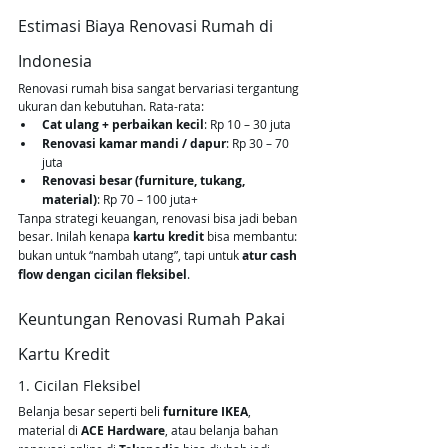
Estimasi Biaya Renovasi Rumah di 
Indonesia
Renovasi rumah bisa sangat bervariasi tergantung 
ukuran dan kebutuhan. Rata-rata:
Cat ulang + perbaikan kecil
: Rp 10 – 30 juta
Renovasi kamar mandi / dapur
: Rp 30 – 70 
juta
Renovasi besar (furniture, tukang, 
material)
: Rp 70 – 100 juta+
Tanpa strategi keuangan, renovasi bisa jadi beban 
besar. Inilah kenapa 
kartu kredit
 bisa membantu: 
bukan untuk “nambah utang”, tapi untuk 
atur cash 
flow dengan cicilan fleksibel
.
Keuntungan Renovasi Rumah Pakai 
Kartu Kredit
1. Cicilan Fleksibel
Belanja besar seperti beli 
furniture IKEA
, 
material di 
ACE Hardware
, atau belanja bahan 