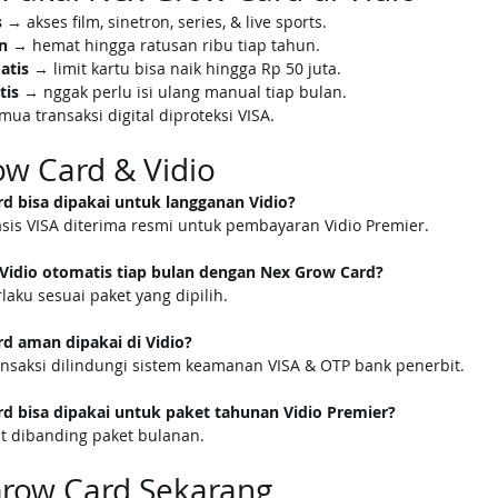
s
 → akses film, sinetron, series, & live sports.
n
 → hemat hingga ratusan ribu tiap tahun.
atis
 → limit kartu bisa naik hingga Rp 50 juta.
tis
 → nggak perlu isi ulang manual tiap bulan.
mua transaksi digital diproteksi VISA.
ow Card & Vidio
d bisa dipakai untuk langganan Vidio?
sis VISA diterima resmi untuk pembayaran Vidio Premier.
idio otomatis tiap bulan dengan Nex Grow Card?
rlaku sesuai paket yang dipilih.
d aman dipakai di Vidio?
nsaksi dilindungi sistem keamanan VISA & OTP bank penerbit.
d bisa dipakai untuk paket tahunan Vidio Premier?
t dibanding paket bulanan.
Grow Card Sekarang