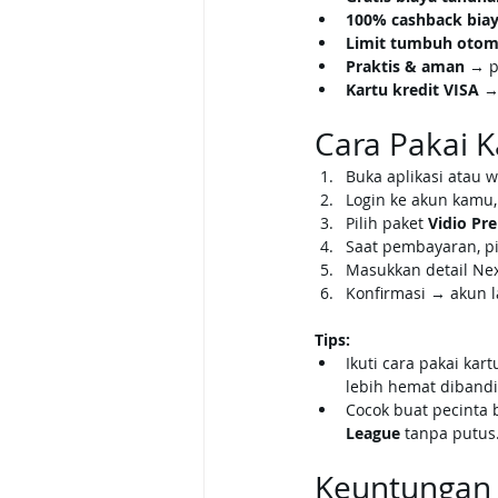
100% cashback bia
Limit tumbuh otoma
Praktis & aman
 → p
Kartu kredit VISA
 →
Cara Pakai K
Buka aplikasi atau w
Login ke akun kamu, 
Pilih paket 
Vidio Pr
Saat pembayaran, pi
Masukkan detail Nex
Konfirmasi → akun l
Tips:
Ikuti cara pakai ka
lebih hemat diband
Cocok buat pecinta 
League
 tanpa putus
Keuntungan 