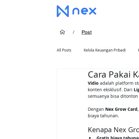
/
Post
All Posts
Kelola Keuangan Pribadi
Cara Pakai K
Cara Pakai Kartu Kredit
Rekomend
Vidio
 adalah platform st
konten eksklusif. Dari 
Li
semuanya bisa ditonton l
Dengan 
Nex Grow Card
biaya tahunan.
Kenapa Nex Gro
Gratis biaya tahun