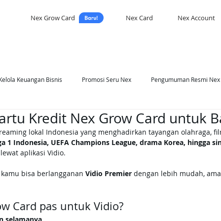
Nex Grow Card
Nex Card
Nex Account
Kelola Keuangan Bisnis
Promosi Seru Nex
Pengumuman Resmi Nex
artu Kredit Nex Grow Card untuk B
asi Nex
Self Development
reaming lokal Indonesia yang menghadirkan tayangan olahraga, film
ga 1 Indonesia, UEFA Champions League, drama Korea, hingga sin
ewat aplikasi Vidio.
, kamu bisa berlangganan 
Vidio Premier
 dengan lebih mudah, ama
w Card pas untuk Vidio?
an selamanya