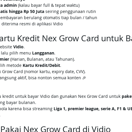
ya admin
 (kalau bayar full & tepat waktu)
tis hingga Rp 50 Juta
 seiring penggunaan rutin
embayaran berulang otomatis tiap bulan / tahun
 diterima resmi di aplikasi Vidio
artu Kredit Nex Grow Card untuk B
ebsite 
Vidio
.
lalu pilih menu 
Langganan
.
emier
 (Harian, Bulanan, atau Tahunan).
lih metode 
Kartu Kredit/Debit
.
 Grow Card (nomor kartu, expiry date, CVV).
angsung aktif, bisa nonton semua konten 🎉
rtu kredit untuk bayar Vidio dan gunakan Nex Grow Card untuk 
pake
ing bayar bulanan.
bola karena bisa streaming 
Liga 1, premier league, serie A, F1 &
.
Pakai Nex Grow Card di Vidio