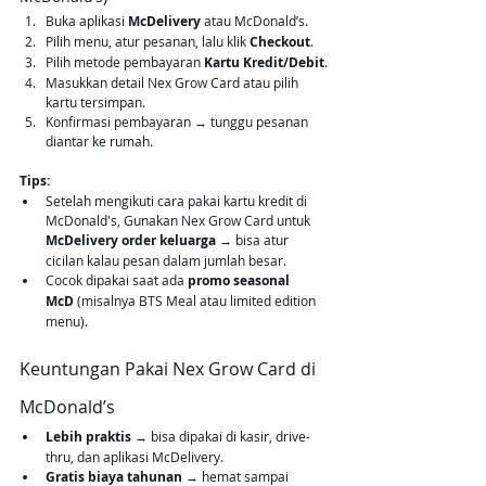
Buka aplikasi 
McDelivery
 atau McDonald’s.
Pilih menu, atur pesanan, lalu klik 
Checkout
.
Pilih metode pembayaran 
Kartu Kredit/Debit
.
Masukkan detail Nex Grow Card atau pilih 
kartu tersimpan.
Konfirmasi pembayaran → tunggu pesanan 
diantar ke rumah.
Tips:
Setelah mengikuti cara pakai kartu kredit di 
McDonald's, Gunakan Nex Grow Card untuk 
McDelivery order keluarga
 → bisa atur 
cicilan kalau pesan dalam jumlah besar.
Cocok dipakai saat ada 
promo seasonal 
McD
 (misalnya BTS Meal atau limited edition 
menu).
Keuntungan Pakai Nex Grow Card di 
McDonald’s
Lebih praktis
 → bisa dipakai di kasir, drive-
thru, dan aplikasi McDelivery.
Gratis biaya tahunan
 → hemat sampai 