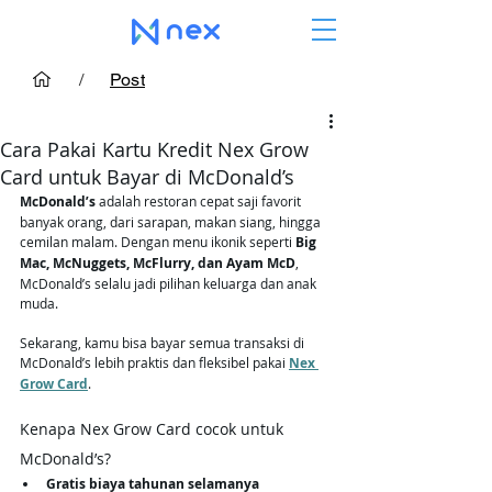
/
Post
Cara Pakai Kartu Kredit Nex Grow
Card untuk Bayar di McDonald’s
McDonald’s
 adalah restoran cepat saji favorit 
banyak orang, dari sarapan, makan siang, hingga 
cemilan malam. Dengan menu ikonik seperti 
Big 
Mac, McNuggets, McFlurry, dan Ayam McD
, 
McDonald’s selalu jadi pilihan keluarga dan anak 
muda.
Sekarang, kamu bisa bayar semua transaksi di 
McDonald’s lebih praktis dan fleksibel pakai 
Nex 
Grow Card
.
Kenapa Nex Grow Card cocok untuk 
McDonald’s?
Gratis biaya tahunan selamanya