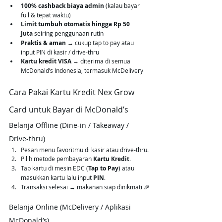
100% cashback biaya admin
 (kalau bayar 
full & tepat waktu)
Limit tumbuh otomatis hingga Rp 50 
Juta
 seiring penggunaan rutin
Praktis & aman
 → cukup tap to pay atau 
input PIN di kasir / drive-thru
Kartu kredit VISA
 → diterima di semua 
McDonald’s Indonesia, termasuk McDelivery
Cara Pakai Kartu Kredit Nex Grow 
Card untuk Bayar di McDonald’s
Belanja Offline (Dine-in / Takeaway / 
Drive-thru)
Pesan menu favoritmu di kasir atau drive-thru.
Pilih metode pembayaran 
Kartu Kredit
.
Tap kartu di mesin EDC (
Tap to Pay
) atau 
masukkan kartu lalu input 
PIN
.
Transaksi selesai → makanan siap dinikmati 🎉
Belanja Online (McDelivery / Aplikasi 
McDonald’s)