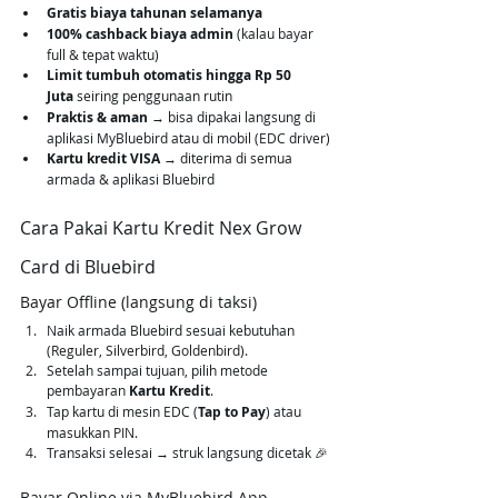
Gratis biaya tahunan selamanya
100% cashback biaya admin
 (kalau bayar 
full & tepat waktu)
Limit tumbuh otomatis hingga Rp 50 
Juta
 seiring penggunaan rutin
Praktis & aman
 → bisa dipakai langsung di 
aplikasi MyBluebird atau di mobil (EDC driver)
Kartu kredit VISA
 → diterima di semua 
armada & aplikasi Bluebird
Cara Pakai Kartu Kredit Nex Grow 
Card di Bluebird
Bayar Offline (langsung di taksi)
Naik armada Bluebird sesuai kebutuhan 
(Reguler, Silverbird, Goldenbird).
Setelah sampai tujuan, pilih metode 
pembayaran 
Kartu Kredit
.
Tap kartu di mesin EDC (
Tap to Pay
) atau 
masukkan PIN.
Transaksi selesai → struk langsung dicetak 🎉
Bayar Online via MyBluebird App