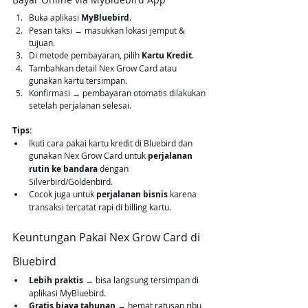
Buka aplikasi 
MyBluebird
.
Pesan taksi → masukkan lokasi jemput & 
tujuan.
Di metode pembayaran, pilih 
Kartu Kredit
.
Tambahkan detail Nex Grow Card atau 
gunakan kartu tersimpan.
Konfirmasi → pembayaran otomatis dilakukan 
setelah perjalanan selesai.
Tips:
Ikuti cara pakai kartu kredit di Bluebird dan 
gunakan Nex Grow Card untuk 
perjalanan 
rutin ke bandara
 dengan 
Silverbird/Goldenbird.
Cocok juga untuk 
perjalanan bisnis
 karena 
transaksi tercatat rapi di billing kartu.
Keuntungan Pakai Nex Grow Card di 
Bluebird
Lebih praktis
 → bisa langsung tersimpan di 
aplikasi MyBluebird.
Gratis biaya tahunan
 → hemat ratusan ribu 