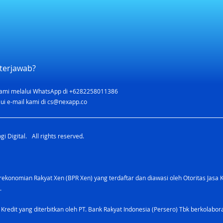
terjawab?
ami melalui WhatsApp di +6282258011386
Cara Membuat Kartu Kredit
ui e-mail kami di
cs@nexapp.co
dengan Mudah dan Praktis
i Digital. All rights reserved.
konomian Rakyat Xen (BPR Xen) yang terdaftar dan diawasi oleh Otoritas Jasa 
.
 Kredit yang diterbitkan oleh PT. Bank Rakyat Indonesia (Persero) Tbk berkolabo