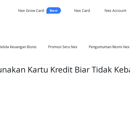
Nex Grow Card
Nex Card
Nex Account
Kelola Keuangan Bisnis
Promosi Seru Nex
Pengumuman Resmi Nex
nakan Kartu Kredit Biar Tidak Keb
asi Nex
Self Development