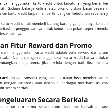
anya menggunakan kartu kredit untuk kebutuhan yang benar-ben
sif. Godaan belanja online atau promo diskon besar-besara
akan kartu kredit tanpa mempertimbangkan kebutuhan sebenarny
artu kredit untuk membeli barang-barang yang sifatnya konsumti
ioritaskan penggunaannya untuk kebutuhan pokok, seperti membaya
desak lainnya.
kan Fitur Reward dan Promo
 dari menggunakan kartu kredit adalah poin reward dan prom
ransaksi. Namun, jangan menggunakan kartu kredit hanya untuk m
mbangkan anggaranmu. Jika dikelola dengan baik, fitur ini bi
n.
Card
, setiap transaksi yang kamu lakukan bisa memberikan re
an dengan cashback atau diskon di berbagai merchant. Ini car
it secara cerdas.
engeluaran Secara Berkala
aan kartu kreditmu secara rutin. Saat ini, banyak aplikas