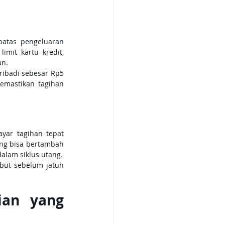
atas pengeluaran 
it kartu kredit, 
an.
ribadi sebesar Rp5 
mastikan tagihan 
ar tagihan tepat 
ng bisa bertambah 
dalam siklus utang.
but sebelum jatuh 
an yang 