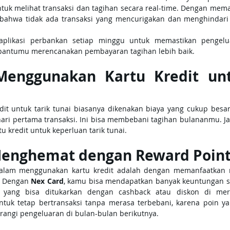
k melihat transaksi dan tagihan secara real-time. Dengan mema
bahwa tidak ada transaksi yang mencurigakan dan menghindari 
 aplikasi perbankan setiap minggu untuk memastikan pengelua
bantumu merencanakan pembayaran tagihan lebih baik.
Menggunakan Kartu Kredit unt
it untuk tarik tunai biasanya dikenakan biaya yang cukup besar
hari pertama transaksi. Ini bisa membebani tagihan bulananmu. Ja
 kredit untuk keperluan tarik tunai.
Menghemat dengan Reward Poin
 dalam menggunakan kartu kredit adalah dengan memanfaatkan r
. Dengan 
Nex Card
, kamu bisa mendapatkan banyak keuntungan se
i yang bisa ditukarkan dengan cashback atau diskon di merch
k tetap bertransaksi tanpa merasa terbebani, karena poin yan
angi pengeluaran di bulan-bulan berikutnya.