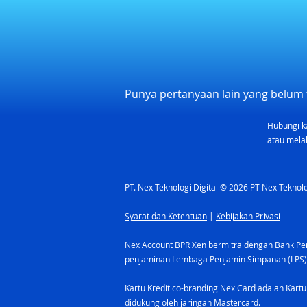
Punya pertanyaan lain yang belum 
Hubungi k
5 Syarat Membuat Kartu
atau melal
Kredit yang Perlu Kamu
Ketahui
PT. Nex Teknologi Digital © 2026 PT Nex Teknolog
Syarat dan Ketentuan
|
Kebijakan Privasi
Nex Account BPR Xen bermitra dengan Bank Pere
penjaminan Lembaga Penjamin Simpanan (LPS)
Kartu Kredit co-branding Nex Card adalah Kartu
didukung oleh jaringan Mastercard.