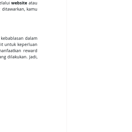
lalui 
website
 atau 
 ditawarkan, kamu 
 kebablasan dalam 
it untuk keperluan 
anfaatkan reward 
g dilakukan. Jadi, 