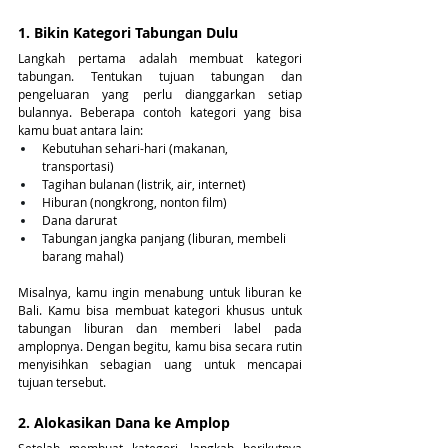
1. Bikin Kategori Tabungan Dulu
Langkah pertama adalah membuat kategori 
tabungan. Tentukan tujuan tabungan dan 
pengeluaran yang perlu dianggarkan setiap 
bulannya. Beberapa contoh kategori yang bisa 
kamu buat antara lain:
Kebutuhan sehari-hari (makanan, 
transportasi)
Tagihan bulanan (listrik, air, internet)
Hiburan (nongkrong, nonton film)
Dana darurat
Tabungan jangka panjang (liburan, membeli 
barang mahal)
Misalnya, kamu ingin menabung untuk liburan ke 
Bali. Kamu bisa membuat kategori khusus untuk 
tabungan liburan dan memberi label pada 
amplopnya. Dengan begitu, kamu bisa secara rutin 
menyisihkan sebagian uang untuk mencapai 
tujuan tersebut.
2. Alokasikan Dana ke Amplop