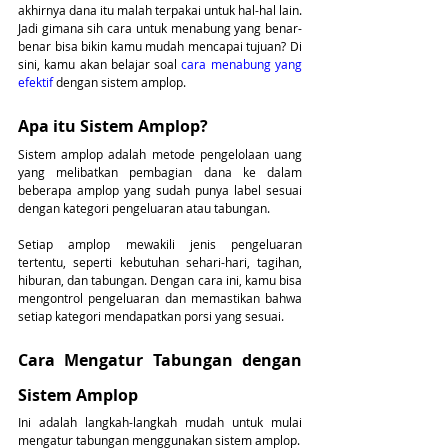
akhirnya dana itu malah terpakai untuk hal-hal lain. 
Jadi gimana sih cara untuk menabung yang benar-
benar bisa bikin kamu mudah mencapai tujuan? Di 
sini, kamu akan belajar soal 
cara menabung yang 
efektif
 dengan sistem amplop. 
Apa itu Sistem Amplop?
Sistem amplop adalah metode pengelolaan uang 
yang melibatkan pembagian dana ke dalam 
beberapa amplop yang sudah punya label sesuai 
dengan kategori pengeluaran atau tabungan. 
Setiap amplop mewakili jenis pengeluaran 
tertentu, seperti kebutuhan sehari-hari, tagihan, 
hiburan, dan tabungan. Dengan cara ini, kamu bisa 
mengontrol pengeluaran dan memastikan bahwa 
setiap kategori mendapatkan porsi yang sesuai.
Cara Mengatur Tabungan dengan 
Sistem Amplop
Ini adalah langkah-langkah mudah untuk mulai 
mengatur tabungan menggunakan sistem amplop.