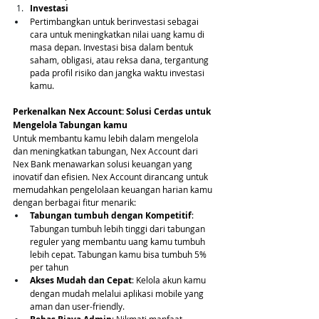
Investasi
Pertimbangkan untuk berinvestasi sebagai 
cara untuk meningkatkan nilai uang kamu di 
masa depan. Investasi bisa dalam bentuk 
saham, obligasi, atau reksa dana, tergantung 
pada profil risiko dan jangka waktu investasi 
kamu.
Perkenalkan Nex Account: Solusi Cerdas untuk 
Mengelola Tabungan kamu
Untuk membantu kamu lebih dalam mengelola 
dan meningkatkan tabungan, Nex Account dari 
Nex Bank menawarkan solusi keuangan yang 
inovatif dan efisien. Nex Account dirancang untuk 
memudahkan pengelolaan keuangan harian kamu 
dengan berbagai fitur menarik:
Tabungan tumbuh dengan Kompetitif
: 
Tabungan tumbuh lebih tinggi dari tabungan 
reguler yang membantu uang kamu tumbuh 
lebih cepat. Tabungan kamu bisa tumbuh 5% 
per tahun
Akses Mudah dan Cepat
: Kelola akun kamu 
dengan mudah melalui aplikasi mobile yang 
aman dan user-friendly.