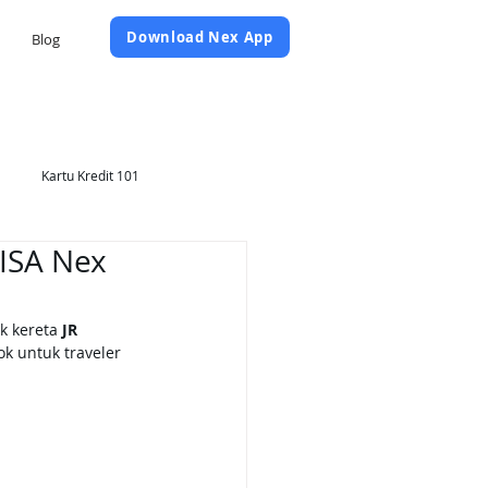
Daftar Sekarang
Download Nex App
Blog
Kartu Kredit 101
VISA Nex
k kereta 
JR 
k untuk traveler 