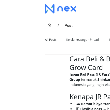
/
Post
All Posts
Kelola Keuangan Pribadi
Cara Beli & 
Cara Pakai Kartu Kredit
Rekomend
Grow Card
Japan Rail Pass (JR Pass
Group
 termasuk 
Shinkan
Indonesia yang ingin eks
Kenapa JR Pa
🚅 
Hemat biaya tran
🗓️ 
Flexible pass
 → bi