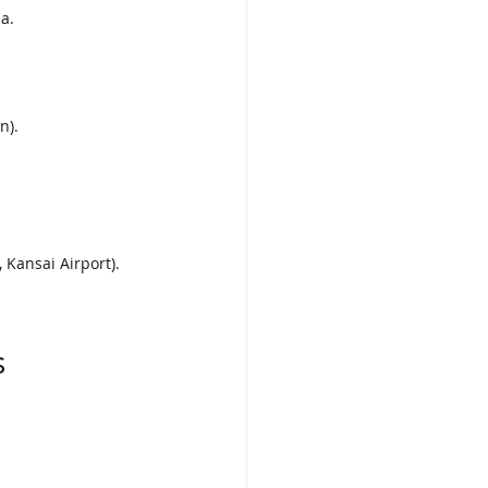
a.
n).
, Kansai Airport).
s