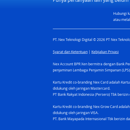
Punya pertanyaan lain yang belum 
Hubungi k
Apakah Aman Pakai Kartu
atau melal
Kredit untuk Transaksi
Harian? Ini Faktanya
PT. Nex Teknologi Digital © 2026 PT Nex Teknolog
Syarat dan Ketentuan
|
Kebijakan Privasi
Nex Account BPR Xen bermitra dengan Bank Pere
penjaminan Lembaga Penjamin Simpanan (LPS)
Kartu Kredit co-branding Nex Card adalah Kartu
didukung oleh jaringan Mastercard.
PT Bank Rakyat Indonesia (Persero) Tbk berizin 
Kartu Kredit co-branding Nex Grow Card adalah 
didukung oleh jaringan VISA.
PT. Bank Mayapada Internasional Tbk berizin da