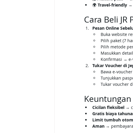
🌍 
Travel-friendly
 →
Cara Beli JR
Pesan Online Sebe
Buka website res
Pilih paket (7 har
Pilih metode p
Masukkan detail
Konfirmasi → e-
Tukar Voucher di J
Bawa e-voucher 
Tunjukkan paspo
Tukar voucher 
Keuntungan 
Cicilan fleksibel
 → c
Gratis biaya tahuna
Limit tumbuh otom
Aman
 → pembayaran