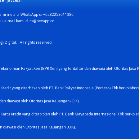
terjawab?
mudah dari berbagai aplikasi
mobile banking maupun bank
ami melalui WhatsApp di +6282258011386
digital . Bayar tagihan...
ui e-mail kami di
cs@nexapp.co
i Digital. All rights reserved.
konomian Rakyat Xen (BPR Xen) yang terdaftar dan diawasi oleh Otoritas Jasa 
.
 Kredit yang diterbitkan oleh PT. Bank Rakyat Indonesia (Persero) Tbk berkolabo
dan diawasi oleh Otoritas Jasa Keuangan (OJK).
Kartu Kredit yang diterbitkan oleh PT. Bank Mayapada Internasional Tbk berkolab
n diawasi oleh Otoritas Jasa Keuangan (OJK).