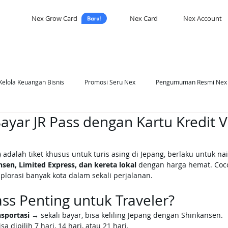
Nex Grow Card
Nex Card
Nex Account
Kelola Keuangan Bisnis
Promosi Seru Nex
Pengumuman Resmi Nex
Bayar JR Pass dengan Kartu Kredit 
asi Nex
Self Development
)
 adalah tiket khusus untuk turis asing di Jepang, berlaku untuk nai
sen, Limited Express, dan kereta lokal
 dengan harga hemat. Coco
plorasi banyak kota dalam sekali perjalanan.
ss Penting untuk Traveler?
sportasi
 → sekali bayar, bisa keliling Jepang dengan Shinkansen.
sa dipilih 7 hari, 14 hari, atau 21 hari.