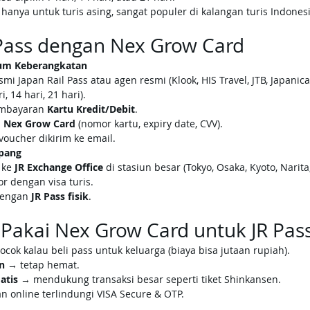
 hanya untuk turis asing, sangat populer di kalangan turis Indonesi
 Pass dengan Nex Grow Card
lum Keberangkatan
mi Japan Rail Pass atau agen resmi (Klook, HIS Travel, JTB, Japanica
i, 14 hari, 21 hari).
embayaran 
Kartu Kredit/Debit
.
 
Nex Grow Card
 (nomor kartu, expiry date, CVV).
voucher dikirim ke email.
epang
ke 
JR Exchange Office
 di stasiun besar (Tokyo, Osaka, Kyoto, Narita
r dengan visa turis.
dengan 
JR Pass fisik
.
Pakai Nex Grow Card untuk JR Pas
ocok kalau beli pass untuk keluarga (biaya bisa jutaan rupiah).
n
 → tetap hemat.
atis
 → mendukung transaksi besar seperti tiket Shinkansen.
 online terlindungi VISA Secure & OTP.