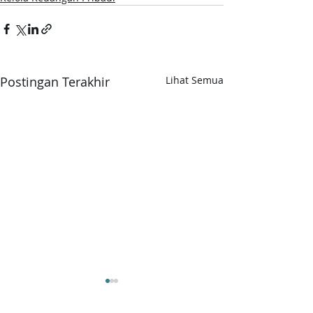
Postingan Terakhir
Lihat Semua
Cara Menabung
Tabungan Bunga
Bersama Pasangan:
2026 di Indones