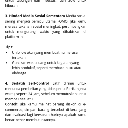
untuk tabungan dan investasi, dan 20% untuk 
hiburan.
3. Hindari Media Sosial Sementara
 Media sosial 
sering menjadi pemicu utama FOMO. Jika kamu 
merasa tekanan sosial meningkat, pertimbangkan 
untuk mengurangi waktu yang dihabiskan di 
platform ini.
Tips:
Unfollow akun yang membuatmu merasa 
tertekan.
Gunakan waktu luang untuk kegiatan yang 
lebih produktif, seperti membaca buku atau 
olahraga.
4. Berlatih Self-Control
 Latih dirimu untuk 
menunda pembelian yang tidak perlu. Berikan jeda 
waktu, seperti 24 jam, sebelum memutuskan untuk 
membeli sesuatu.
Contoh:
 Jika kamu melihat barang diskon di e-
commerce, simpan barang tersebut di keranjang 
dan evaluasi lagi keesokan harinya apakah kamu 
benar-benar membutuhkannya.