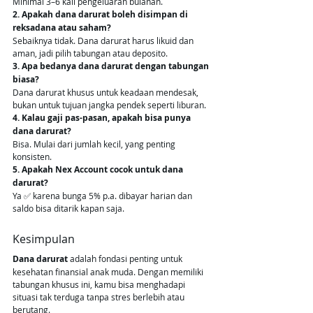
Minimal 3–6 kali pengeluaran bulanan.
2. Apakah dana darurat boleh disimpan di 
reksadana atau saham?
Sebaiknya tidak. Dana darurat harus likuid dan 
aman, jadi pilih tabungan atau deposito.
3. Apa bedanya dana darurat dengan tabungan 
biasa?
Dana darurat khusus untuk keadaan mendesak, 
bukan untuk tujuan jangka pendek seperti liburan.
4. Kalau gaji pas-pasan, apakah bisa punya 
dana darurat?
Bisa. Mulai dari jumlah kecil, yang penting 
konsisten.
5. Apakah Nex Account cocok untuk dana 
darurat?
Ya ✅ karena bunga 5% p.a. dibayar harian dan 
saldo bisa ditarik kapan saja.
Kesimpulan
Dana darurat
 adalah fondasi penting untuk 
kesehatan finansial anak muda. Dengan memiliki 
tabungan khusus ini, kamu bisa menghadapi 
situasi tak terduga tanpa stres berlebih atau 
berutang.