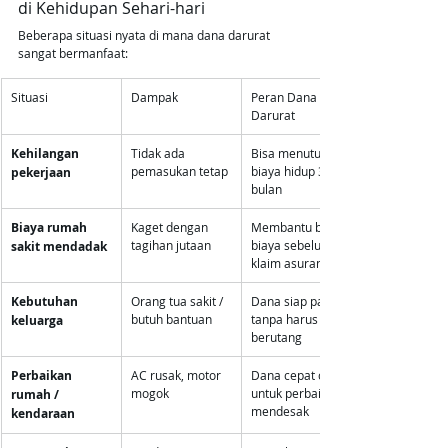
di Kehidupan Sehari-hari
Beberapa situasi nyata di mana dana darurat 
sangat bermanfaat:
Situasi
Dampak
Peran Dana 
Darurat
Kehilangan 
Tidak ada 
Bisa menutup 
pemasukan tetap
biaya hidup 3–6 
pekerjaan
bulan
Biaya rumah 
Kaget dengan 
Membantu bayar 
tagihan jutaan
biaya sebelum 
sakit mendadak
klaim asuransi
Kebutuhan 
Orang tua sakit / 
Dana siap pakai 
butuh bantuan
tanpa harus 
keluarga
berutang
Perbaikan 
AC rusak, motor 
Dana cepat cair 
mogok
untuk perbaikan 
rumah / 
mendesak
kendaraan