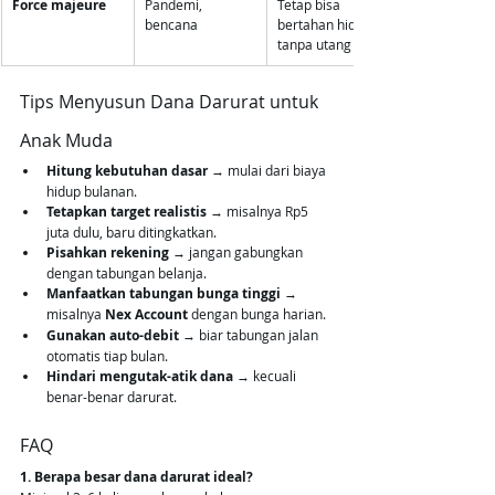
Force majeure
Pandemi, 
Tetap bisa 
bencana
bertahan hidup 
tanpa utang
Tips Menyusun Dana Darurat untuk 
Anak Muda
Hitung kebutuhan dasar
 → mulai dari biaya 
hidup bulanan.
Tetapkan target realistis
 → misalnya Rp5 
juta dulu, baru ditingkatkan.
Pisahkan rekening
 → jangan gabungkan 
dengan tabungan belanja.
Manfaatkan tabungan bunga tinggi
 → 
misalnya 
Nex Account
 dengan bunga harian.
Gunakan auto-debit
 → biar tabungan jalan 
otomatis tiap bulan.
Hindari mengutak-atik dana
 → kecuali 
benar-benar darurat.
FAQ
1. Berapa besar dana darurat ideal?