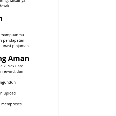
ing. Misalnya, 
desak.
n 
n kemampuanmu. 
ri pendapatan 
elunasi pinjaman.
ang Aman
aik. Nex Card 
 reward, dan 
engunduh 
an upload 
n memproses 