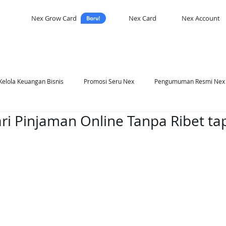
Nex Grow Card
Nex Card
Nex Account
Kelola Keuangan Bisnis
Promosi Seru Nex
Pengumuman Resmi Nex
ri Pinjaman Online Tanpa Ribet tap
asi Nex
Self Development