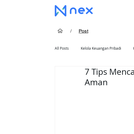
/
Post
All Posts
Kelola Keuangan Pribadi
7 Tips Menca
Cara Pakai Kartu Kredit
Rekomend
Aman