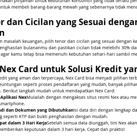
nakan pinjaman untuk kebutuhan konsumtif yang tidak terlalu pent
ntuk membeli barang-barang mewah yang sebenarnya tidak men
or dan Cicilan yang Sesuai denga
n
am masalah keuangan, pilih tenor dan cicilan yang sesuai denga
enghasilan bulananmu dan pastikan cicilan tidak melebihi 30% da
g agar kamu tetap bisa memenuhi kebutuhan sehari-hari sambil m
Nex Card untuk Solusi Kredit y
redit yang aman dan terpercaya, Nex Card bisa menjadi pilihan terb
untungan seperti proses pendaftaran yang mudah, banyak pilihan
. Berikut langkah mudah untuk mendapatkan Nex Card:
 Aplikasi Nex
Mulailah dengan mengakses situs resmi Nex atau m
 smartphone.
badi dan Dokumen yang Dibutuhkan
Isi data diri dengan lengkap d
seperti KTP dan bukti penghasilan dengan mudah.
epat dalam 3 Hari Kerja
Setelah semua data diunggah, tim Nex aka
mberikan keputusan dalam 3 hari kerja. Cepat dan praktis!