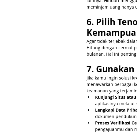
lainnya. Hindari menggu
meminjam uang hanya u
6. Pilih Ten
Kemampua
Agar tidak terjebak dal
Hitung dengan cermat p
bulanan. Hal ini pentin
7. Gunakan 
Jika kamu ingin solusi k
menawarkan berbagai ke
keamanan yang terjamin
Kunjungi Situs atau
aplikasinya melalui
Lengkapi Data Pri
dokumen pendukung 
Proses Verifikasi C
pengajuanmu dan me