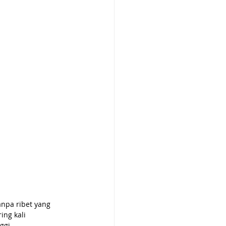
npa ribet yang 
ng kali 
gi. 