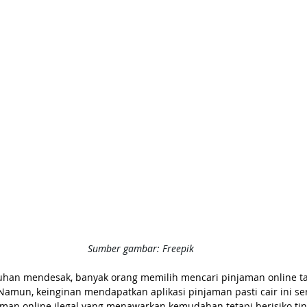
Sumber gambar: Freepik
han mendesak, banyak orang memilih mencari pinjaman online ta
Namun, keinginan mendapatkan aplikasi pinjaman pasti cair ini seri
man online ilegal yang menawarkan kemudahan tetapi berisiko ting