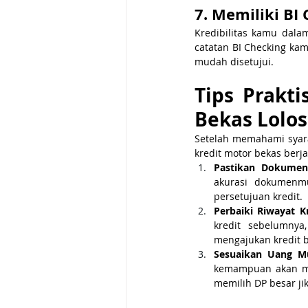
7. Memiliki BI
Kredibilitas kamu dala
catatan BI Checking ka
mudah disetujui.
Tips Prakti
Bekas Lolos
Setelah memahami syara
kredit motor bekas berja
Pastikan Dokumen
akurasi dokumenmu
persetujuan kredit.
Perbaiki Riwayat K
kredit sebelumnya
mengajukan kredit 
Sesuaikan Uang M
kemampuan akan me
memilih DP besar j