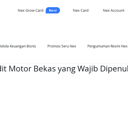
Nex Grow Card
Nex Card
Nex Account
Kelola Keuangan Bisnis
Promosi Seru Nex
Pengumuman Resmi Nex
dit Motor Bekas yang Wajib Dipenu
asi Nex
Self Development