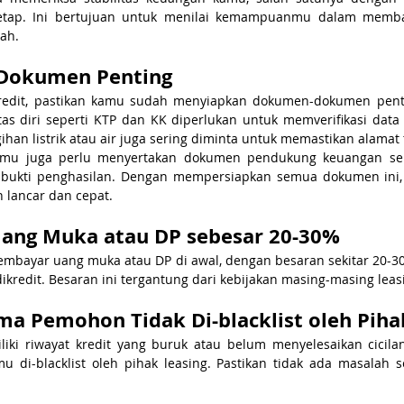
tetap. Ini bertujuan untuk menilai kemampuanmu dalam membaya
rah.
 Dokumen Penting
edit, pastikan kamu sudah menyiapkan dokumen-dokumen pentin
s diri seperti KTP dan KK diperlukan untuk memverifikasi data pr
agihan listrik atau air juga sering diminta untuk memastikan alamat 
kamu juga perlu menyertakan dokumen pendukung keuangan seper
 bukti penghasilan. Dengan mempersiapkan semua dokumen ini, 
h lancar dan cepat.
ang Muka atau DP sebesar 20-30%
mbayar uang muka atau DP di awal, dengan besaran sekitar 20-30 
ikredit. Besaran ini tergantung dari kebijakan masing-masing leas
ma Pemohon Tidak Di-blacklist oleh Piha
iki riwayat kredit yang buruk atau belum menyelesaikan cicila
di-blacklist oleh pihak leasing. Pastikan tidak ada masalah se