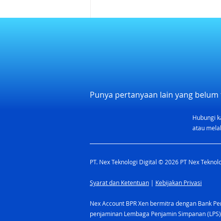
Punya pertanyaan lain yang belum 
Hubungi k
Kalendar Libur Nasional dan
atau melal
Rekomendasi Cuti 2026
Indonesia
PT. Nex Teknologi Digital © 2026 PT Nex Teknolog
Syarat dan Ketentuan
|
Kebijakan Privasi
Nex Account BPR Xen bermitra dengan Bank Pere
penjaminan Lembaga Penjamin Simpanan (LPS)