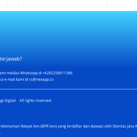
Cara Menabung Bersama
Pasangan: Tabungan Digital
yang Bikin Keuangan Lebih
Pertanyaan yang sering
Kompak
diajukan: Bisa nggak sih punya
terjawab?
tabungan bersama suami atau
istri? Bagaimana cara
ami melalui WhatsApp di +6282258011386
menabung berdua supaya
ui e-mail kami di
cs@nexapp.co
nggak berantem soal uang?
Ada nggak tabungan digital
i Digital. All rights reserved.
yang bisa dipakai ba
konomian Rakyat Xen (BPR Xen) yang terdaftar dan diawasi oleh Otoritas Jasa 
.