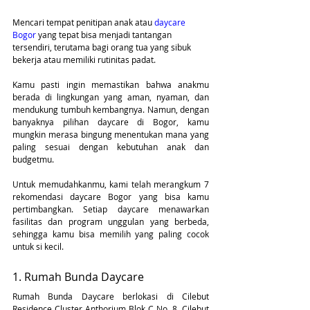
Mencari tempat penitipan anak atau 
daycare 
Bogor
 yang tepat bisa menjadi tantangan 
tersendiri, terutama bagi orang tua yang sibuk 
bekerja atau memiliki rutinitas padat. 
Kamu pasti ingin memastikan bahwa anakmu 
berada di lingkungan yang aman, nyaman, dan 
mendukung tumbuh kembangnya. Namun, dengan 
banyaknya pilihan daycare di Bogor, kamu 
mungkin merasa bingung menentukan mana yang 
paling sesuai dengan kebutuhan anak dan 
budgetmu.
Untuk memudahkanmu, kami telah merangkum 7 
rekomendasi daycare Bogor yang bisa kamu 
pertimbangkan. Setiap daycare menawarkan 
fasilitas dan program unggulan yang berbeda, 
sehingga kamu bisa memilih yang paling cocok 
untuk si kecil.
1. Rumah Bunda Daycare
Rumah Bunda Daycare berlokasi di Cilebut 
Residence Cluster Anthorium Blok C No. 8, Cilebut 