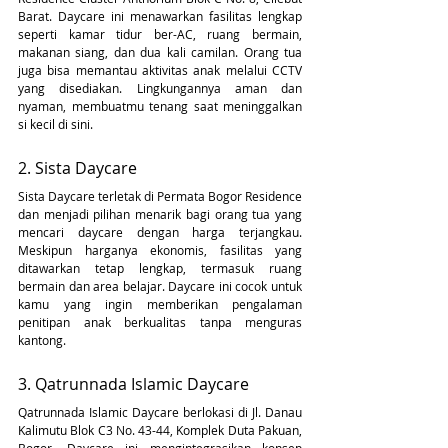
Barat. Daycare ini menawarkan fasilitas lengkap 
seperti kamar tidur ber-AC, ruang bermain, 
makanan siang, dan dua kali camilan. Orang tua 
juga bisa memantau aktivitas anak melalui CCTV 
yang disediakan. Lingkungannya aman dan 
nyaman, membuatmu tenang saat meninggalkan 
si kecil di sini.
2. Sista Daycare
Sista Daycare terletak di Permata Bogor Residence 
dan menjadi pilihan menarik bagi orang tua yang 
mencari daycare dengan harga terjangkau. 
Meskipun harganya ekonomis, fasilitas yang 
ditawarkan tetap lengkap, termasuk ruang 
bermain dan area belajar. Daycare ini cocok untuk 
kamu yang ingin memberikan pengalaman 
penitipan anak berkualitas tanpa menguras 
kantong.
3. Qatrunnada Islamic Daycare
Qatrunnada Islamic Daycare berlokasi di Jl. Danau 
Kalimutu Blok C3 No. 43-44, Komplek Duta Pakuan, 
Bogor. Daycare ini mengintegrasikan konsep 