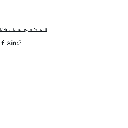
Kelola Keuangan Pribadi
Postingan Terakhir
Lihat Semua