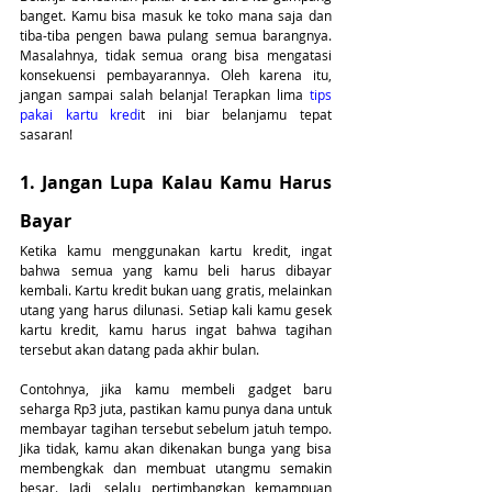
banget. Kamu bisa masuk ke toko mana saja dan 
tiba-tiba pengen bawa pulang semua barangnya. 
Masalahnya, tidak semua orang bisa mengatasi 
konsekuensi pembayarannya. Oleh karena itu, 
jangan sampai salah belanja! Terapkan lima
 tips 
pakai kartu kredi
t ini biar belanjamu tepat 
sasaran! 
1. Jangan Lupa Kalau Kamu Harus 
Bayar
Ketika kamu menggunakan kartu kredit, ingat 
bahwa semua yang kamu beli harus dibayar 
kembali. Kartu kredit bukan uang gratis, melainkan 
utang yang harus dilunasi. Setiap kali kamu gesek 
kartu kredit, kamu harus ingat bahwa tagihan 
tersebut akan datang pada akhir bulan.
Contohnya, jika kamu membeli gadget baru 
seharga Rp3 juta, pastikan kamu punya dana untuk 
membayar tagihan tersebut sebelum jatuh tempo. 
Jika tidak, kamu akan dikenakan bunga yang bisa 
membengkak dan membuat utangmu semakin 
besar. Jadi, selalu pertimbangkan kemampuan 