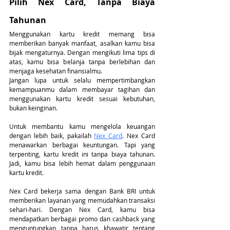
Pilih Nex Card, Tanpa Biaya 
Tahunan
Menggunakan kartu kredit memang bisa 
memberikan banyak manfaat, asalkan kamu bisa 
bijak mengaturnya. Dengan mengikuti lima tips di 
atas, kamu bisa belanja tanpa berlebihan dan 
menjaga kesehatan finansialmu. 
Jangan lupa untuk selalu mempertimbangkan 
kemampuanmu dalam membayar tagihan dan 
menggunakan kartu kredit sesuai kebutuhan, 
bukan keinginan.
Untuk membantu kamu mengelola keuangan 
dengan lebih baik, pakailah 
Nex Card
. Nex Card 
menawarkan berbagai keuntungan. Tapi yang 
terpenting, kartu kredit ini tanpa biaya tahunan. 
Jadi, kamu bisa lebih hemat dalam penggunaan 
kartu kredit.
Nex Card bekerja sama dengan Bank BRI untuk 
memberikan layanan yang memudahkan transaksi 
sehari-hari. Dengan Nex Card, kamu bisa 
mendapatkan berbagai promo dan cashback yang 
menguntungkan tanpa harus khawatir tentang 