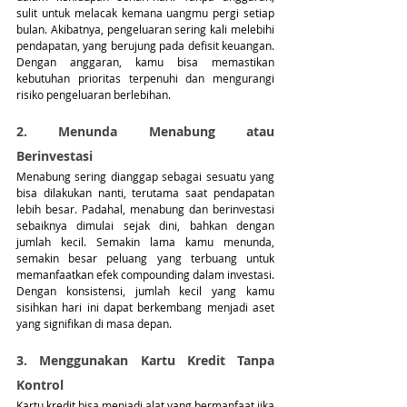
sulit untuk melacak kemana uangmu pergi setiap 
bulan. Akibatnya, pengeluaran sering kali melebihi 
pendapatan, yang berujung pada defisit keuangan. 
Dengan anggaran, kamu bisa memastikan 
kebutuhan prioritas terpenuhi dan mengurangi 
risiko pengeluaran berlebihan.
2. Menunda Menabung atau 
Berinvestasi
Menabung sering dianggap sebagai sesuatu yang 
bisa dilakukan nanti, terutama saat pendapatan 
lebih besar. Padahal, menabung dan berinvestasi 
sebaiknya dimulai sejak dini, bahkan dengan 
jumlah kecil. Semakin lama kamu menunda, 
semakin besar peluang yang terbuang untuk 
memanfaatkan efek compounding dalam investasi. 
Dengan konsistensi, jumlah kecil yang kamu 
sisihkan hari ini dapat berkembang menjadi aset 
yang signifikan di masa depan.
3. Menggunakan Kartu Kredit Tanpa 
Kontrol
Kartu kredit bisa menjadi alat yang bermanfaat jika 