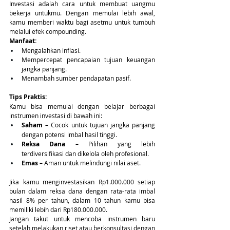
Investasi adalah cara untuk membuat uangmu 
bekerja untukmu. Dengan memulai lebih awal, 
kamu memberi waktu bagi asetmu untuk tumbuh 
melalui efek compounding.
Manfaat:
Mengalahkan inflasi.
Mempercepat pencapaian tujuan keuangan 
jangka panjang.
Menambah sumber pendapatan pasif.
Tips Praktis:
Kamu bisa memulai dengan belajar berbagai 
instrumen investasi di bawah ini:
Saham –
 Cocok untuk tujuan jangka panjang 
dengan potensi imbal hasil tinggi.
Reksa Dana –
 Pilihan yang lebih 
terdiversifikasi dan dikelola oleh profesional.
Emas –
 Aman untuk melindungi nilai aset.
Jika kamu menginvestasikan Rp1.000.000 setiap 
bulan dalam reksa dana dengan rata-rata imbal 
hasil 8% per tahun, dalam 10 tahun kamu bisa 
memiliki lebih dari Rp180.000.000. 
Jangan takut untuk mencoba instrumen baru 
setelah melakukan riset atau berkonsultasi dengan 