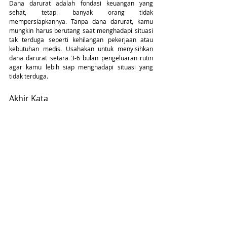
Dana darurat adalah fondasi keuangan yang 
sehat, tetapi banyak orang tidak 
mempersiapkannya. Tanpa dana darurat, kamu 
mungkin harus berutang saat menghadapi situasi 
tak terduga seperti kehilangan pekerjaan atau 
kebutuhan medis. Usahakan untuk menyisihkan 
dana darurat setara 3-6 bulan pengeluaran rutin 
agar kamu lebih siap menghadapi situasi yang 
tidak terduga.
Akhir Kata
Menjaga kesehatan keuanganmu sejak usia 20-an 
dan 30-an adalah investasi terbaik yang bisa kamu 
lakukan untuk masa depan. Mulailah dengan 
menyusun anggaran, menabung secara rutin, 
berinvestasi sejak dini, menghindari utang 
konsumtif, dan meningkatkan literasi keuangan. 
Dengan demikian, kamu akan lebih siap 
menghadapi tantangan finansial dan mencapai 
tujuan keuangan yang diinginkan.
Ambil langkah pertama untuk membangun 
keuangan sehat
 hari ini. Kamu bisa mempermudah 
pengelolaan keuangan, dengan menggunakan 