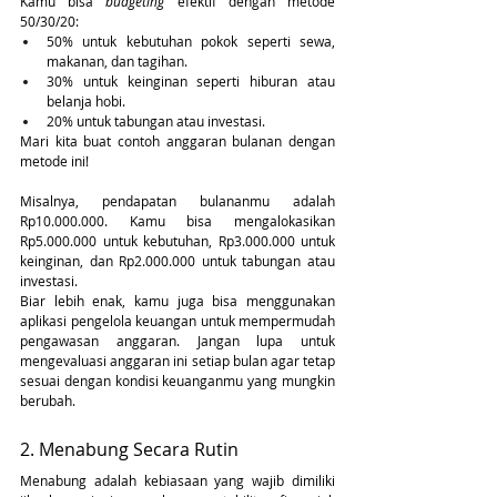
Kamu bisa 
budgeting
 efektif dengan metode 
50/30/20:
50% untuk kebutuhan pokok seperti sewa, 
makanan, dan tagihan.
30% untuk keinginan seperti hiburan atau 
belanja hobi.
20% untuk tabungan atau investasi.
Mari kita buat contoh anggaran bulanan dengan 
metode ini! 
Misalnya, pendapatan bulananmu adalah 
Rp10.000.000. Kamu bisa mengalokasikan 
Rp5.000.000 untuk kebutuhan, Rp3.000.000 untuk 
keinginan, dan Rp2.000.000 untuk tabungan atau 
investasi. 
Biar lebih enak, kamu juga bisa menggunakan 
aplikasi pengelola keuangan untuk mempermudah 
pengawasan anggaran. Jangan lupa untuk 
mengevaluasi anggaran ini setiap bulan agar tetap 
sesuai dengan kondisi keuanganmu yang mungkin 
berubah.
2. Menabung Secara Rutin
Menabung adalah kebiasaan yang wajib dimiliki 