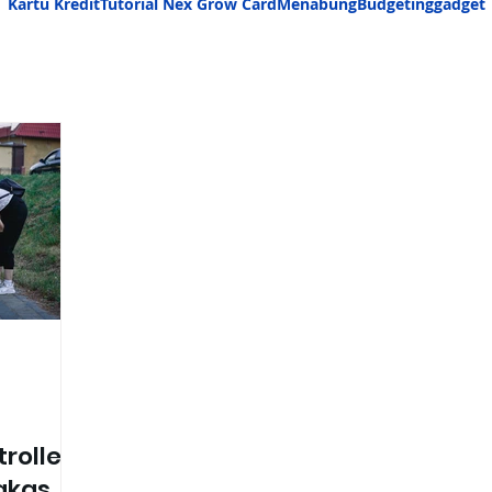
Kartu Kredit
Tutorial Nex Grow Card
Menabung
Budgeting
gadget
roller
gkas