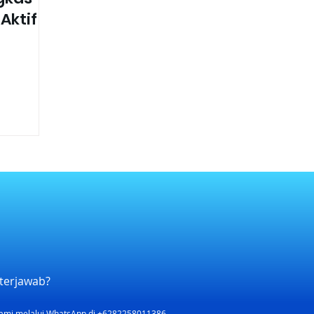
Aktif
terjawab?
ami melalui WhatsApp di +6282258011386