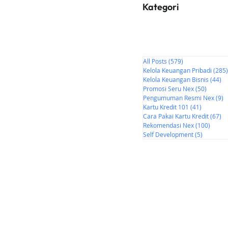
Kategori
All Posts
(579)
579 postingan
Kelola Keuangan Pribadi
(285)
Kelola Keuangan Bisnis
(44)
44
Promosi Seru Nex
(50)
50 post
Pengumuman Resmi Nex
(9)
9
Kartu Kredit 101
(41)
41 posti
Cara Pakai Kartu Kredit
(67)
67
Rekomendasi Nex
(100)
100 p
Self Development
(5)
5 postin