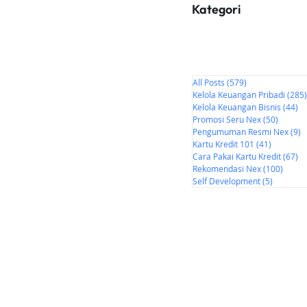
Kategori
All Posts
(579)
579 postingan
Kelola Keuangan Pribadi
(285)
Kelola Keuangan Bisnis
(44)
44
Promosi Seru Nex
(50)
50 post
Pengumuman Resmi Nex
(9)
9
Kartu Kredit 101
(41)
41 posti
Cara Pakai Kartu Kredit
(67)
67
Rekomendasi Nex
(100)
100 p
Self Development
(5)
5 postin