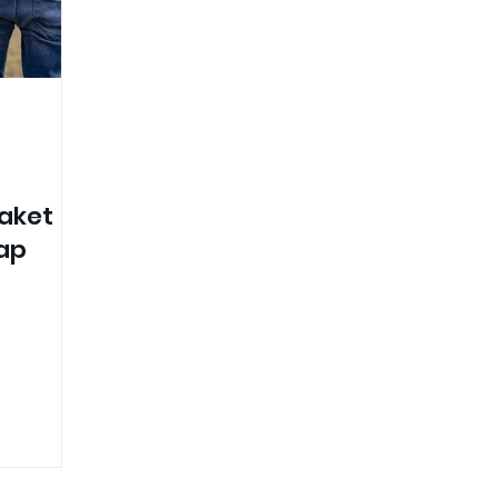
aket
tap