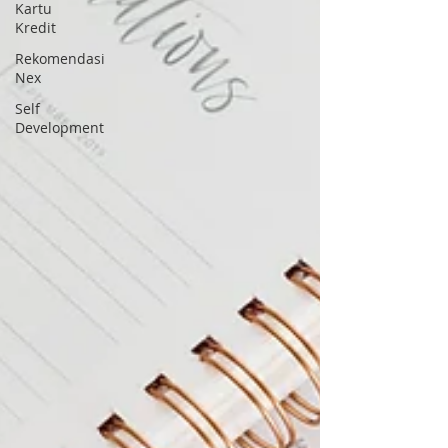
Kartu
Kredit
Rekomendasi
Nex
Self
Development