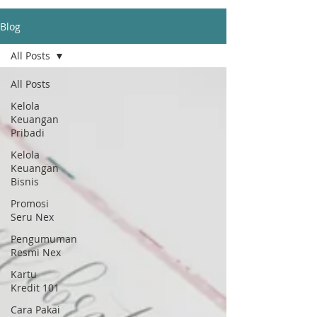
Blog
All Posts
All Posts
Kelola
Keuangan
Pribadi
Kelola
Keuangan
Bisnis
Promosi
Seru Nex
Pengumuman
Resmi Nex
Kartu
Kredit 101
Cara Pakai