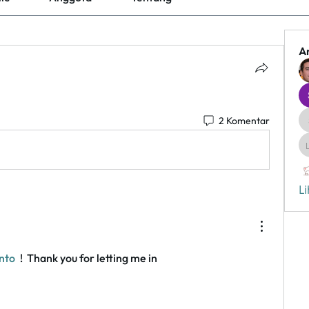
A
2 Komentar
L
nto
 !  Thank you for letting me in