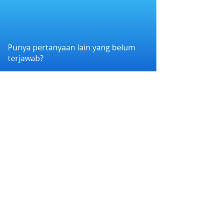
Punya pertanyaan lain yang belum
terjawab?
Hubungi kami melalui WhatsApp di
+6282258011386
atau melalui e-mail
kami di
cs@nexapp.co
PT. Nex Teknologi Digital © 2026 PT Nex Teknologi
Digital. All rights reserved.
Syarat dan Ketentuan
|
Kebijakan Privasi
Nex Account BPR Xen bermitra dengan Bank