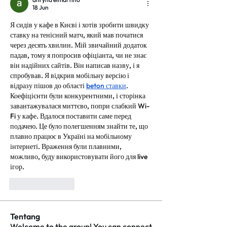
18 Jun
Я сидів у кафе в Києві і хотів зробити швидку 
ставку на тенісний матч, який мав початися 
через десять хвилин. Мій звичайний додаток 
падав, тому я попросив офіціанта, чи не знає 
він надійних сайтів. Він написав назву, і я 
спробував. Я відкрив мобільну версію і 
відразу пішов до області 
beton ставки
. 
Коефіцієнти були конкурентними, і сторінка 
завантажувалася миттєво, попри слабкий Wi-
Fi у кафе. Вдалося поставити саме перед 
подачею. Це було полегшенням знайти те, що 
плавно працює в Україні на мобільному 
інтернеті. Враження були плавними, 
можливо, буду використовувати його для live 
ігор.
Suka
Balas
Tentang
Welcome to the group! You can connect