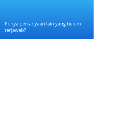
Punya pertanyaan lain yang belum
terjawab?
Hubungi kami melalui WhatsApp di
+6282258011386
atau melalui e-mail
kami di
cs@nexapp.co
PT. Nex Teknologi Digital © 2026 PT Nex Teknologi
Digital. All rights reserved.
Syarat dan Ketentuan
|
Kebijakan Privasi
Nex Account BPR Xen bermitra dengan Bank
Perekonomian Rakyat Xen (BPR Xen) yang