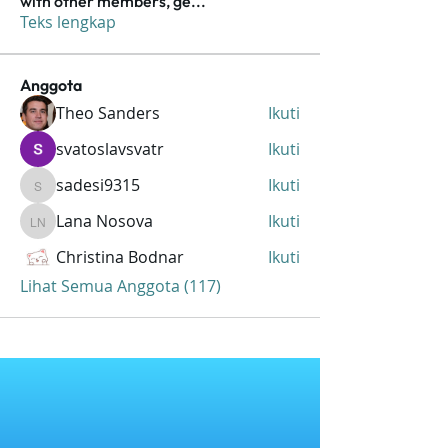
with other members, ge
...
Teks lengkap
Anggota
Theo Sanders
Ikuti
svatoslavsvatr
Ikuti
sadesi9315
Ikuti
sadesi9315
Lana Nosova
Ikuti
Lana Nosova
Christina Bodnar
Ikuti
Lihat Semua Anggota (117)