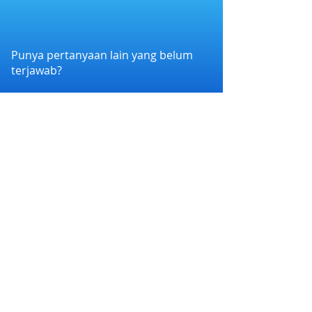
Punya pertanyaan lain yang belum
terjawab?
Hubungi kami melalui WhatsApp di
+6282258011386
atau melalui e-mail
kami di
cs@nexapp.co
PT. Nex Teknologi Digital © 2026 PT Nex Teknologi
Digital. All rights reserved.
Syarat dan Ketentuan
|
Kebijakan Privasi
Nex Account BPR Xen bermitra dengan Bank
Perekonomian Rakyat Xen (BPR Xen) yang