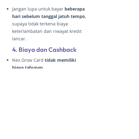
Jangan lupa untuk bayar
beberapa
hari sebelum tanggal jatuh tempo
,
supaya tidak terkena biaya
keterlambatan dan riwayat kredit
lancar.
4. Biaya dan Cashback
Nex Grow Card
tidak memiliki
biaya tahunan
.
Biaya admin bulanan bervariasi
tergantung pada limit kredit Nex
Grow Card-mu. Jangan lupa,
biaya
admin bulanan akan dikembalikan
100%
menjadi
Cashback Reward
di
aplikasi Nex ketika kamu bayar
tagihan secara lunas dan tepat
waktu.