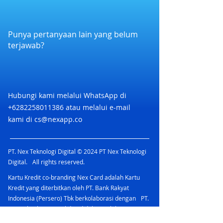
bersama dan bergerak mengikuti
Jumlah pembelian paket Zycle
paket Zycle dengan datang
irama
akan terpotong sesuai nominal
langsung ke salah satu lokasi Zycle
kode kupon kamu
: Kemang / Kuningan / Bali
Punya pertanyaan lain yang belum
Promo berlaku 1 kali untuk 1
terjawab?
pengguna Nex Card pada periode
promo berlangsung
Pihak Nex & Brand dapat
mengubah ketentuan, syarat
sewaktu waktu tanpa
Hubungi kami melalui WhatsApp di
pemberitahuan kepada Nex Card
+6282258011386
atau melalui e-mail
User terlebih dahulu
kami di
cs@nexapp.co
PT. Nex Teknologi Digital © 2024 PT Nex Teknologi
Digital. All rights reserved.
Kartu Kredit co-branding Nex Card adalah Kartu
Kredit yang diterbitkan oleh PT. Bank Rakyat
Indonesia (Persero) Tbk berkolaborasi dengan PT.
Nex Teknologi Digital dan didukung oleh jaringan
Mastercard yang menawarkan berbagai