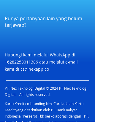
Voucher sebelum melakukan transaksi
semua produk Wingstop
pembayaran
4. Redeem Voucher dilakukan oleh
Kasir dan di Area Kasir. Apabila
Punya pertanyaan lain yang belum
voucher di redeem sebelum tiba di
terjawab?
outlet tanpa dilakukan oleh kasir,
maka voucher dianggap hangus
5. Voucher hanya dapat digunakan 1
(satu) kali tanpa minimum transaksi
6. Satu transaksi dapat menggunakan
Hubungi kami melalui WhatsApp di
lebih dari 1 (satu) voucher
+6282258011386
atau melalui e-mail
7. Voucher tidak dapat dikembalikan
kami di
cs@nexapp.co
atau ditukar dengan uang tunai
8. Tidak ada pengembalian uang
apabila transaksi di bawah nilai
PT. Nex Teknologi Digital © 2024 PT Nex Teknologi
nominal Voucher.
Digital. All rights reserved.
9. Pelanggan wajib membayar selisih
harga apabila transaksi di atas nilai
Kartu Kredit co-branding Nex Card adalah Kartu
nominal Voucher, sisa pembayaran
Kredit yang diterbitkan oleh PT. Bank Rakyat
HANYA dibayarkan dengan uang
Indonesia (Persero) Tbk berkolaborasi dengan PT.
tunai
Nex Teknologi Digital dan didukung oleh jaringan
10. Voucher sudah termasuk pajak
Mastercard yang menawarkan berbagai