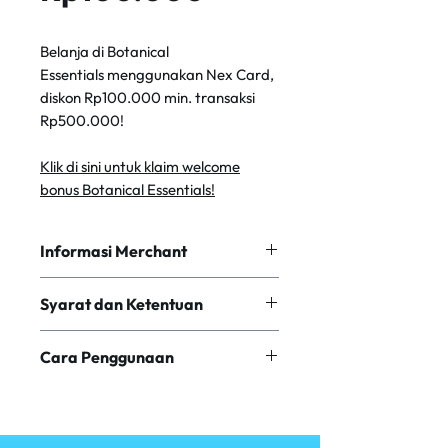
Belanja di Botanical
Essentials menggunakan Nex Card,
diskon Rp100.000 min. transaksi
Rp500.000!
Klik di sini untuk klaim welcome
bonus Botanical Essentials!
Informasi Merchant
Botanical Essentials adalah rangkaian
Syarat dan Ketentuan
produk perawatan pribadi dan rumah
tangga bermutu tinggi yang dibuat
Minimum transaksi IDR 500,000
berdasarkan kombinasi bahan-bahan
Cara Penggunaan
Metode pembayaran dengan
penting alami dan penelitian ilmiah
menggunakan Nex Card
untuk memberikan pengalaman
Pilih produk dan klik “Add to Cart”
Voucher berlaku 30 hari kalender
sensorik yang indah sambil
untuk membeli produk yang
dari tanggal voucher di terima oleh
berkomitmen pada keberlanjutan dan
diinginkan.
user