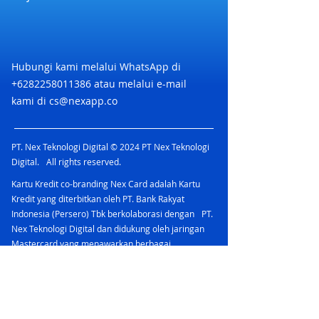
Hubungi kami melalui WhatsApp di
+6282258011386
atau melalui e-mail
kami di
cs@nexapp.co
PT. Nex Teknologi Digital © 2024 PT Nex Teknologi
Digital. All rights reserved.
Kartu Kredit co-branding Nex Card adalah Kartu
Kredit yang diterbitkan oleh PT. Bank Rakyat
Indonesia (Persero) Tbk berkolaborasi dengan PT.
Nex Teknologi Digital dan didukung oleh jaringan
Mastercard yang menawarkan berbagai
keuntungan.
PT Bank Rakyat Indonesia (Persero) Tbk
merupakan peserta penjaminan LPS & berizin dan
diawasi oleh Otoritas Jasa Keuangan