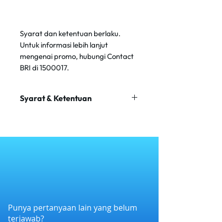
Syarat dan ketentuan berlaku.
Untuk informasi lebih lanjut
mengenai promo, hubungi Contact
BRI di 1500017.
Syarat & Ketentuan
Diskon 10% atau maksimal diskon
Rp 50 ribu
Minimum Transkasi Rp 500.000
Tidak berlaku untuk hampers
Berlaku setiap Sabtu dan Minggu
Promo tidak dapat digabungkan
dengan promo lain
Syarat & ketentuan berlaku
Punya pertanyaan lain yang belum
terjawab?