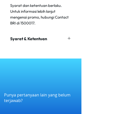
Syarat dan ketentuan berlaku.
Untuk informasi lebih lanjut
mengenai promo, hubungi Contact
BRI di 1500017.
Syarat & Ketentuan
Minimum transaksi Rp 100.000
Maksimum transaksi Rp 300.000
Promo tidak dapat digabungkan
dengan promo lain.
Punya pertanyaan lain yang belum
terjawab?