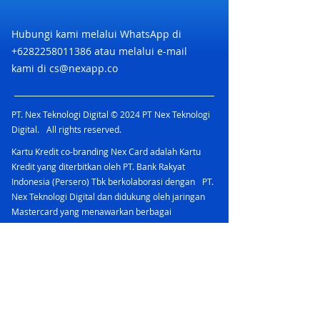
Hubungi kami melalui WhatsApp di
+6282258011386
atau melalui e-mail
kami di
cs@nexapp.co
PT. Nex Teknologi Digital © 2024 PT Nex Teknologi
Digital. All rights reserved.
Kartu Kredit co-branding Nex Card adalah Kartu
Kredit yang diterbitkan oleh PT. Bank Rakyat
Indonesia (Persero) Tbk berkolaborasi dengan PT.
Nex Teknologi Digital dan didukung oleh jaringan
Mastercard yang menawarkan berbagai
keuntungan.
PT Bank Rakyat Indonesia (Persero) Tbk
merupakan peserta penjaminan LPS & berizin dan
diawasi oleh Otoritas Jasa Keuangan
Nex Account bermitra dengan bank yang terdaftar