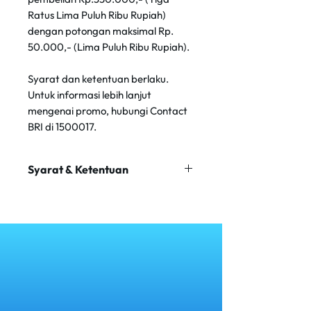
Ratus Lima Puluh Ribu Rupiah)
dengan potongan maksimal Rp.
50.000,- (Lima Puluh Ribu Rupiah).
Syarat dan ketentuan berlaku.
Untuk informasi lebih lanjut
mengenai promo, hubungi Contact
BRI di 1500017.
Syarat & Ketentuan
Berlaku Hanya Di Senin - Jumat
Periode Program 1 Mei 2024 s.d 31
Oktober 2024
1 kartu atau user / transaksi / hari
Tidak dapat digabungkan dengan
promo lain
Kartu yang berlaku : Debit BRI,
Kartu Kredit BRI (kecuali