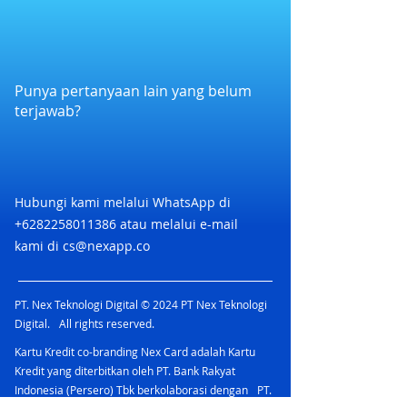
4. Redemption wajib dilakukan oleh
menunjukkan E-Voucher sebelum
Staff/Kasir.
melakukan transaksi pembayaran
5. Berlaku di Outlet:
1. Ace Hardware Indonesia
2. Informa Furnishings
Punya pertanyaan lain yang belum
3. Informa Elektronik
terjawab?
4. Toys Kingdom
5. Chatime
6. Cupbop
7. Gindaco
8. Ataru
Hubungi kami melalui WhatsApp di
9. DR. KONG
+6282258011386
atau melalui e-mail
10. Travelink
kami di
cs@nexapp.co
11. Pendopo
12. Informa Custom Furniture
13. Home Galleria
PT. Nex Teknologi Digital © 2024 PT Nex Teknologi
14. Pet Kingdom
Digital. All rights reserved.
15. Selma
16. Chatime Atealier
Kartu Kredit co-branding Nex Card adalah Kartu
17. Go!Go!CURRY
Kredit yang diterbitkan oleh PT. Bank Rakyat
18. EYESOUL
Indonesia (Persero) Tbk berkolaborasi dengan PT.