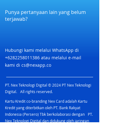
4. Apabila voucher diredeem sebelum
5. Jika transaksi dibatalkan Voucher
Selengkapnya
tiba di outlet tanpa dilakukan oleh
akan dianggap hangus.
Punya pertanyaan lain yang belum
di https://www.vizta.co.id/
kasir, maka voucher dianggap hangus
6. Voucher tidak dapat dikembalikan
terjawab?
atau ditukar dengan uang tunai.
7. Tidak ada pengembalian uang
apabila transaksi di bawah nilai
nominal Voucher.
8. Pelanggan wajib membayar selisih
Hubungi kami melalui WhatsApp di
harga apabila transaksi di atas nilai
+6282258011386
atau melalui e-mail
nominal Voucher.
kami di
cs@nexapp.co
9. Voucher sudah termasuk pajak dan
layanan.
10. Voucher hanya berlaku di cabang
PT. Nex Teknologi Digital © 2024 PT Nex Teknologi
Inul Vizta yang disebutkan pada list
Digital. All rights reserved.
dibawah ini.
11. Penukaran Voucher di depan kasir
Kartu Kredit co-branding Nex Card adalah Kartu
Inul Vizta List
Kredit yang diterbitkan oleh PT. Bank Rakyat
Indonesia (Persero) Tbk berkolaborasi dengan PT.
Cabang Berlaku :
Nex Teknologi Digital dan didukung oleh jaringan
1. INUL VIZTA JAMBI
Mastercard yang menawarkan berbagai
2. INUL VIZTA SUKABUMI REBORN
keuntungan.