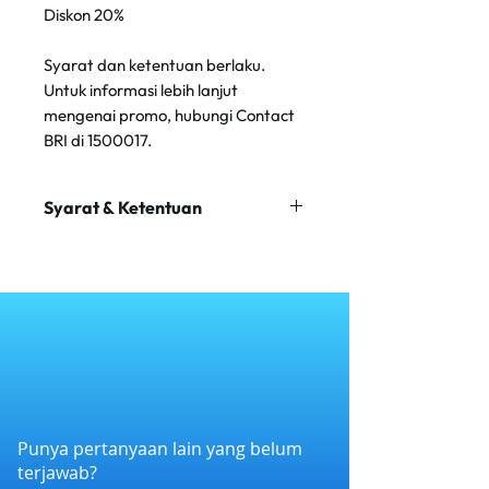
Diskon 20%
Syarat dan ketentuan berlaku.
Untuk informasi lebih lanjut
mengenai promo, hubungi Contact
BRI di 1500017.
Syarat & Ketentuan
Minimum transaksi Rp 200.000
Maksimum transaksi Rp 500.000
Promo tidak dapat digabungkan
dengan promo lain.
Berlaku untuk makanan &
minuman.
Berlaku di outlet City Walk
Sudirman dan Oriental Pluit.
Punya pertanyaan lain yang belum
terjawab?