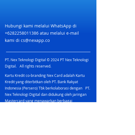
Hubungi kami melalui WhatsApp di
+6282258011386
atau melalui e-mail
kami di
cs@nexapp.co
PT. Nex Teknologi Digital © 2024 PT Nex Teknologi
Digital. All rights reserved.
Kartu Kredit co-branding Nex Card adalah Kartu
Kredit yang diterbitkan oleh PT. Bank Rakyat
Indonesia (Persero) Tbk berkolaborasi dengan PT.
Nex Teknologi Digital dan didukung oleh jaringan
Mastercard yang menawarkan berbagai
keuntungan.
PT Bank Rakyat Indonesia (Persero) Tbk
merupakan peserta penjaminan LPS & berizin dan
diawasi oleh Otoritas Jasa Keuangan