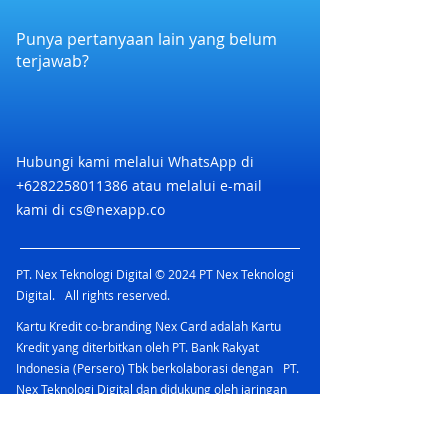
7. Pihak Nex & Brand dapat mengubah
ketentuan, syarat sewaktu2 tanpa
Punya pertanyaan lain yang belum
pemberitahuan
terjawab?
Hubungi kami melalui WhatsApp di
+6282258011386
atau melalui e-mail
kami di
cs@nexapp.co
PT. Nex Teknologi Digital © 2024 PT Nex Teknologi
Digital. All rights reserved.
Kartu Kredit co-branding Nex Card adalah Kartu
Kredit yang diterbitkan oleh PT. Bank Rakyat
Indonesia (Persero) Tbk berkolaborasi dengan PT.
Nex Teknologi Digital dan didukung oleh jaringan
Mastercard yang menawarkan berbagai
keuntungan.